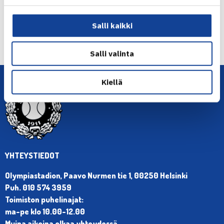
Salli kaikki
← Edellinen
Seuraava uutinen: TEHO Sport Tennisliiga… →
Salli valinta
Kiellä
YHTEYSTIEDOT
Olympiastadion, Paavo Nurmen tie 1, 00250 Helsinki
Puh. 010 574 3959
Toimiston puhelinajat:
ma-pe klo 10.00-12.00
Muina aikoina olkaa yhteydessä