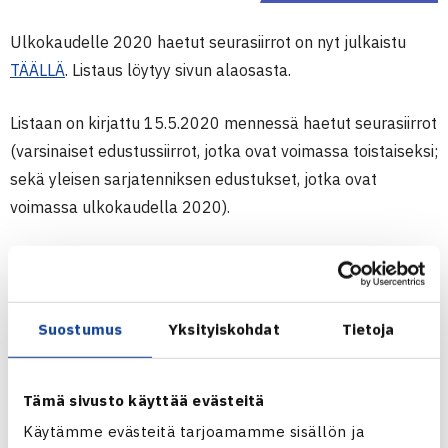
Ulkokaudelle 2020 haetut seurasiirrot on nyt julkaistu
TÄÄLLÄ
. Listaus löytyy sivun alaosasta.
Listaan on kirjattu 15.5.2020 mennessä haetut seurasiirrot
(varsinaiset edustussiirrot, jotka ovat voimassa toistaiseksi;
sekä yleisen sarjatenniksen edustukset, jotka ovat
voimassa ulkokaudella 2020).
Varsinaiset seurat voivat ilmoittaa viimeistään 28.5.2020
mikäli haettua siirtoa ei voida hyväksyä. Kielto tulee
kyseeseen mikäli pelaajalla on hoitamattomia
Suostumus
Yksityiskohdat
Tietoja
maksuvelvoitteita seuraan tai muita velvoitteita. Kiellot
tulee ilmoittaa sähköpostilla kilpailupäällikölle.
Mikäli
esteitä ei ole, ei mitään ilmoitusta tarvitse tehdä.
Tämä sivusto käyttää evästeitä
Tennisliitto julkaisee viimeistään 31.5.2020 uudet tiedot
Käytämme evästeitä tarjoamamme sisällön ja