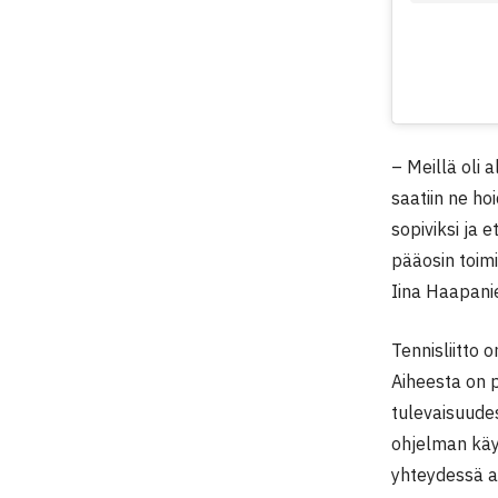
– Meillä oli 
saatiin ne h
sopiviksi ja 
pääosin toimi
Iina Haapani
Tennisliitto 
Aiheesta on 
tulevaisuude
ohjelman käy
yhteydessä a