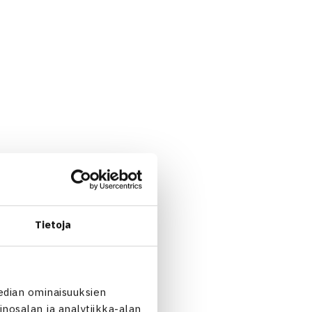
Tietoja
edian ominaisuuksien
nosalan ja analytiikka-alan