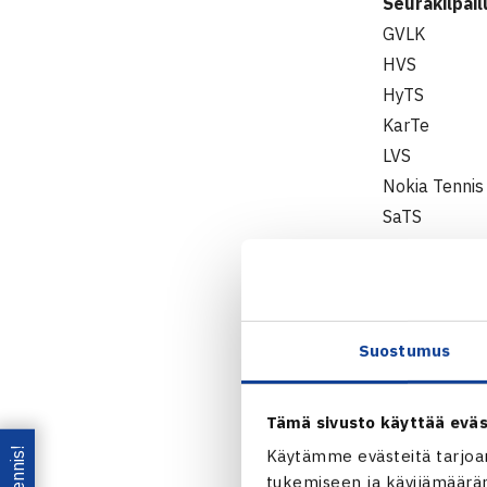
Seurakilpail
GVLK
HVS
HyTS
KarTe
LVS
Nokia Tennis
SaTS
TaTS
THIFA
TTS
Suostumus
Tämä sivusto käyttää eväs
Käytämme evästeitä tarjoa
tukemiseen ja kävijämääräm