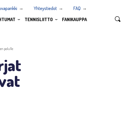
uvapankki
Yhteystiedot
FAQ
HTUMAT
TENNISLIITTO
FANIKAUPPA
sen polulle
rjat
vat