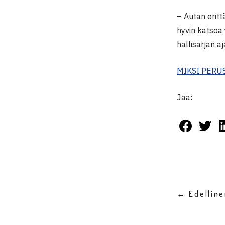
– Autan eritt
hyvin katsoa 
hallisarjan 
MIKSI PERU
Jaa:
← Edellin