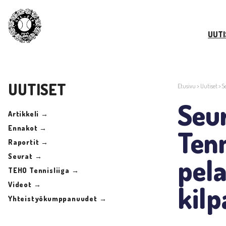
UUTI
UUTISET
Etusivu
>
Uutiset
>
S
Seur
Artikkeli →
Ennakot →
Ten
Raportit →
Seurat →
pela
TEHO Tennisliiga →
Videot →
kilp
Yhteistyökumppanuudet →