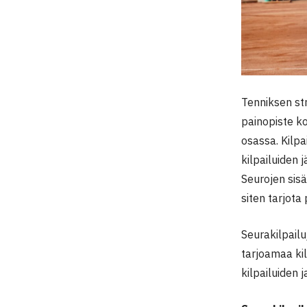
Tenniksen str
painopiste ko
osassa. Kilpa
kilpailuiden 
Seurojen sisä
siten tarjota
Seurakilpailu
tarjoamaa ki
kilpailuiden 