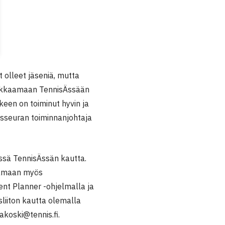
t olleet jäseniä, mutta
muokkaamaan TennisÄssään
keen on toiminut hyvin ja
nisseuran toiminnanjohtaja
sessä TennisÄssän kautta.
tkamaan myös
nt Planner -ohjelmalla ja
liiton kautta olemalla
oski@tennis.fi.