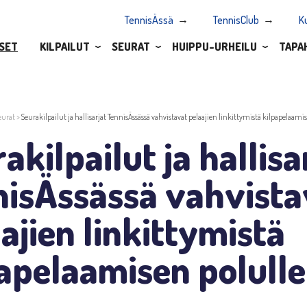
TennisÄssä
TennisClub
K
SET
KILPAILUT
SEURAT
HUIPPU-URHEILU
TAPA
eurat
>
Seurakilpailut ja hallisarjat TennisÄssässä vahvistavat pelaajien linkittymistä kilpapelaami
akilpailut ja hallisa
nisÄssässä vahvista
ajien linkittymistä
apelaamisen polulle