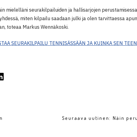
äin mielelläni seurakilpailuiden ja hallisarjojen perustamise
yhdessä, miten kilpailu saadaan julki ja olen tarvittaessa apun
ajan, toteaa Markus Wennäkoski.
STAA SEURAKILPAILU TENNISÄSSÄÄN JA KUINKA SEN TEEN
en
Seuraava uutinen: Näin per