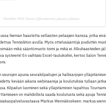
Henkilön HVS-Tennis (@hvstennis) jakama julkaisu
alussa hieman haastetta sellaisten pelaajien kanssa, jotka eivä
oidettua Tennisliiton avulla. Myös ottelusääntöjä jouduttiin 
etsimään mikä sääntömuoto toimi ja mikä ei. Alkuhaasteiden jäl
va systeemi! En vaihtaisi Excel-taulukoihin, kertoo Salon Ten
emi.
on seurojen apuna seurakilpailujen ja hallisarjojen ylläpitämi
pidetty kevään aikana webinaareja ja koulutuksia tullaan ja
ssa. Kilpailun luominen sekä ylläpitäminen tapahtuu Tourname
ttämiseen on mahdollista saada koulutusta sekä apuja Tennis
siakaspalveluvastaava Markus Wennäkoskeen: markus.wennak