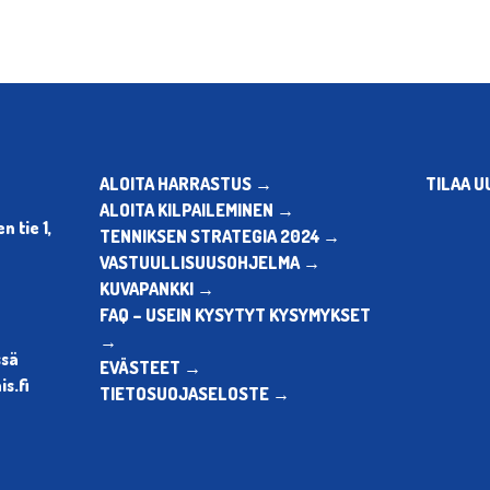
ALOITA HARRASTUS →
TILAA U
ALOITA KILPAILEMINEN →
 tie 1,
TENNIKSEN STRATEGIA 2024 →
VASTUULLISUUSOHJELMA →
KUVAPANKKI →
FAQ – USEIN KYSYTYT KYSYMYKSET
→
ssä
EVÄSTEET →
s.fi
TIETOSUOJASELOSTE →