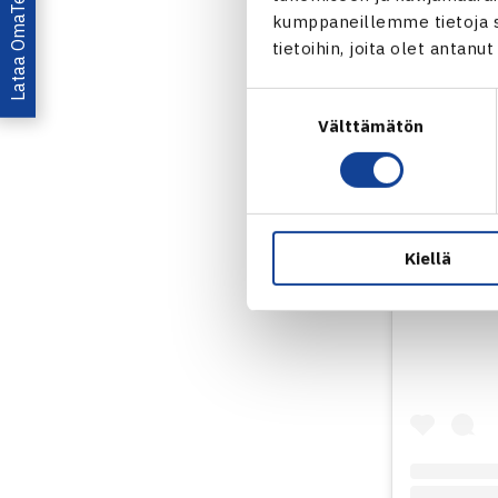
Lataa OmaTennis!
kumppaneillemme tietoja si
tietoihin, joita olet antanu
Suostumuksen
Välttämätön
valinta
Näytä tämä 
Kiellä