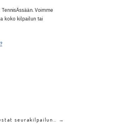
ssa TennisÄssään. Voimme
a koko kilpailun tai
?
ustat seurakilpailun… →