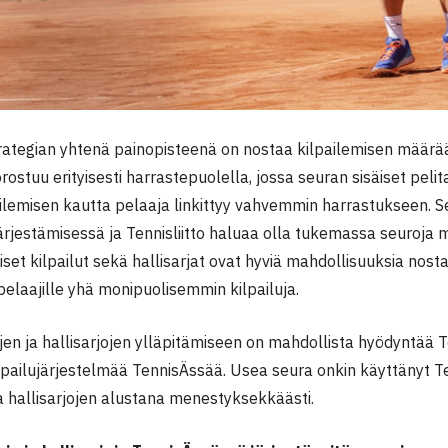
ategian yhtenä painopisteenä on nostaa kilpailemisen määrää 
rostuu erityisesti harrastepuolella, jossa seuran sisäiset pe
ilemisen kautta pelaaja linkittyy vahvemmin harrastukseen. Seu
järjestämisessä ja Tennisliitto haluaa olla tukemassa seuroja 
iset kilpailut sekä hallisarjat ovat hyviä mahdollisuuksia nos
 pelaajille yhä monipuolisemmin kilpailuja.
jen ja hallisarjojen ylläpitämiseen on mahdollista hyödyntää Te
lpailujärjestelmää TennisÄssää. Usea seura onkin käyttänyt T
ja hallisarjojen alustana menestyksekkäästi.