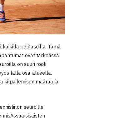
kaikilla pelitasoilla. Tämä
litapahtumat ovat tärkeässä
roilla on suuri rooli
myös tällä osa-alueella.
taa kilpailemisen määrää ja
nnisliiton seuroille
ennisÄssää sisäisten