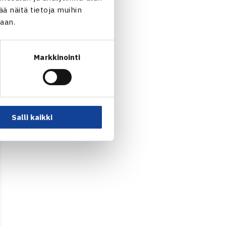
 näitä tietoja muihin
jaan.
Markkinointi
Salli kaikki