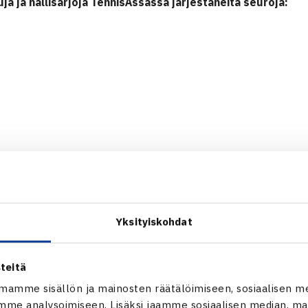
uja ja hallisarjoja TennisÄssässä järjestäneitä seuroja:
Yksityiskohdat
teitä
mamme sisällön ja mainosten räätälöimiseen, sosiaalisen m
me analysoimiseen. Lisäksi jaamme sosiaalisen median, mai