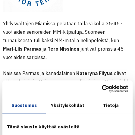
Yhdysvaltojen Miamissa pelataan tällä viikolla 35-45 -
vuotiaiden senioreiden MM-kilpailuja. Suomeen
turnauksesta tuli kaksi MM-mitalia nelinpeleistä, kun
Mari-Liis Parmas
ja
Tero Nissinen
juhlivat pronssia 45-
vuotiaiden sarjoissa.
Naisissa Parmas ja kanadalainen
Kateryna Filyus
olivat
ykköseksi sijoitettuina suoraan puolivälierissä. Parivaljakko
eteni mitalipeleihin voitolla australialaisparista
Renae
Aron-Dawso
n/
Simona Fairclough
lukemin 6-2, 6-0.
Suostumus
Yksityiskohdat
Tietoja
Välierässä Parmas/Filyus joutuivat tunnustamaan
neljänneksi sijoitetut italialaiset
Valentina Padulan
ja
Silvia Sannan
paremmikseen erin 1-6, 1-6. Miehissä
Tämä sivusto käyttää evästeitä
Nissinen ja ruotsalainen
Lennart Eilenstam
etenivät