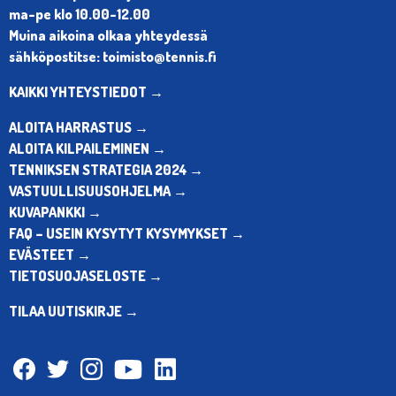
ma-pe klo 10.00-12.00
Muina aikoina olkaa yhteydessä
sähköpostitse: toimisto@tennis.fi
KAIKKI YHTEYSTIEDOT →
ALOITA HARRASTUS →
ALOITA KILPAILEMINEN →
TENNIKSEN STRATEGIA 2024 →
VASTUULLISUUSOHJELMA →
KUVAPANKKI →
FAQ – USEIN KYSYTYT KYSYMYKSET →
EVÄSTEET →
TIETOSUOJASELOSTE →
TILAA UUTISKIRJE →