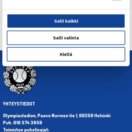
Salli kaikki
← Edellinen
Seuraava uutinen: Heliövaara/Laaksonen
Salli valinta
loppuotteluun Yhdysvalloissa… →
Kiellä
YHTEYSTIEDOT
Olympiastadion, Paavo Nurmen tie 1, 00250 Helsinki
Puh. 010 574 3959
Toimiston puhelinajat: