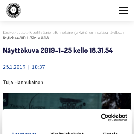
Etusivu
>
Uutiset
>
Raportit
>
Seniorit: Hannukainen ja Myöhänen finaaleissa Itävallassa
>
Näyttökuva 2019-1-25 kello 18.31.54
Näyttökuva 2019-1-25 kello 18.31.54
25.1.2019 | 18:37
Tuija Hannukainen
Suostumus
Yksityiskohdat
Tietoja