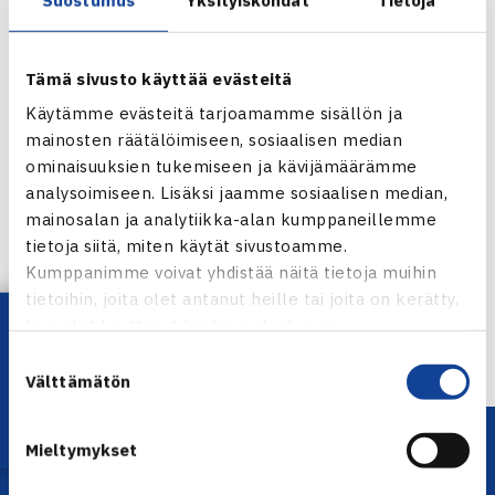
Tämä sivusto käyttää evästeitä
Käytämme evästeitä tarjoamamme sisällön ja
mainosten räätälöimiseen, sosiaalisen median
ominaisuuksien tukemiseen ja kävijämäärämme
analysoimiseen. Lisäksi jaamme sosiaalisen median,
Jaa:
mainosalan ja analytiikka-alan kumppaneillemme
tietoja siitä, miten käytät sivustoamme.
Kumppanimme voivat yhdistää näitä tietoja muihin
tietoihin, joita olet antanut heille tai joita on kerätty,
Lataa OmaTennis!
← Edellinen
kun olet käyttänyt heidän palvelujaan.
Suostumuksen
Välttämätön
valinta
Mieltymykset