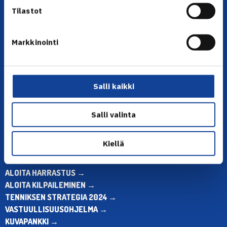
Tilastot
Markkinointi
YHTEYSTIEDOT
Olympiastadion, Paavo Nurmen tie 1, 00250 Helsinki
Puh. 010 574 3959
Salli kaikki
Toimiston puhelinajat:
ma-pe klo 10.00-12.00
Salli valinta
Muina aikoina olkaa yhteydessä
sähköpostitse: toimisto@tennis.fi
Kiellä
KAIKKI YHTEYSTIEDOT →
ALOITA HARRASTUS →
ALOITA KILPAILEMINEN →
TENNIKSEN STRATEGIA 2024 →
VASTUULLISUUSOHJELMA →
KUVAPANKKI →