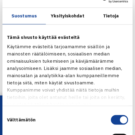
Suostumus
Yksityiskohdat
Tietoja
Tämä sivusto käyttää evästeitä
Blomqvist/Pihko ja Laurila/Sahlman
Käytämme evästeitä tarjoamamme sisällön ja
Miehet
mainosten räätälöimiseen, sosiaalisen median
ominaisuuksien tukemiseen ja kävijämäärämme
35-vuotiaiden miesten kaksinpeli
analysoimiseen. Lisäksi jaamme sosiaalisen median,
Jani Jankkila, TCT – Jussi Hirvonen, HyTS 6-1, 6-0
mainosalan ja analytiikka-alan kumppaneillemme
tietoja siitä, miten käytät sivustoamme.
Kumppanimme voivat yhdistää näitä tietoja muihin
tietoihin, joita olet antanut heille tai joita on kerätty,
Lataa OmaTennis!
kun olet käyttänyt heidän palvelujaan.
Suostumuksen
Välttämätön
valinta