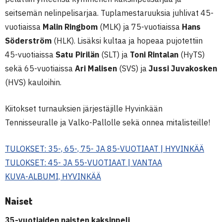
seitsemän nelinpelisarjaa. Tuplamestaruuksia juhlivat 45-
vuotiaissa
Malin Ringbom
(MLK) ja 75-vuotiaissa
Hans
Söderström
(HLK). Lisäksi kultaa ja hopeaa pujotettiin
45-vuotiaissa
Satu Pirilän
(SLT) ja
Toni Rintalan
(HyTS)
sekä 65-vuotiaissa
Ari Malisen
(SVS) ja
Jussi Juvakosken
(HVS) kauloihin.
Kiitokset turnauksien järjestäjille Hyvinkään
Tennisseuralle ja Valko-Pallolle sekä onnea mitalisteille!
TULOKSET: 35-, 65-, 75- JA 85-VUOTIAAT | HYVINKÄÄ
TULOKSET: 45- JA 55-VUOTIAAT | VANTAA
KUVA-ALBUMI, HYVINKÄÄ
Naiset
35-vuotiaiden naisten kaksinpeli