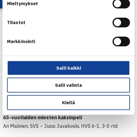
Mieltymykset
Tilastot
Markkinointi
Jankkila ja Hirvonen
45-vuotiaiden miesten kaksinpeli
Salli kaikki
Toni Rintala, HyTS – Tommy Ahlgren, Smash 6-4, 6-3
Salli valinta
55-vuotiaiden miesten kaksinpeli
Antti Palviainen, KarTe – Seppo Hänninen, RoVS 6-2, 6-2
Kiellä
65-vuotiaiden miesten kaksinpeli
Ari Malinen, SVS – Jussi Juvakoski, HVS 6-1, 3-0 rtd