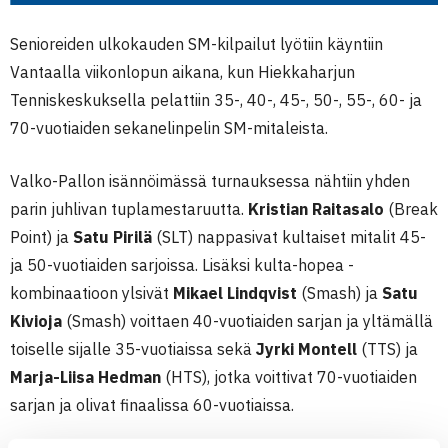
Senioreiden ulkokauden SM-kilpailut lyötiin käyntiin
Vantaalla viikonlopun aikana, kun Hiekkaharjun
Tenniskeskuksella pelattiin 35-, 40-, 45-, 50-, 55-, 60- ja
70-vuotiaiden sekanelinpelin SM-mitaleista.
Valko-Pallon isännöimässä turnauksessa nähtiin yhden
parin juhlivan tuplamestaruutta.
Kristian Raitasalo
(Break
Point) ja
Satu Pirilä
(SLT) nappasivat kultaiset mitalit 45-
ja 50-vuotiaiden sarjoissa. Lisäksi kulta-hopea -
kombinaatioon ylsivät
Mikael Lindqvist
(Smash) ja
Satu
Kivioja
(Smash) voittaen 40-vuotiaiden sarjan ja yltämällä
toiselle sijalle 35-vuotiaissa sekä
Jyrki Montell
(TTS) ja
Marja-Liisa Hedman
(HTS), jotka voittivat 70-vuotiaiden
sarjan ja olivat finaalissa 60-vuotiaissa.