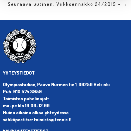
Seuraava uutinen: Viikkoennakko 24/2019 – →
YHTEYSTIEDOT
Olympiastadion, Paavo Nurmen tie 1, 00250 Helsinki
Puh. 010 574 3959
Toimiston puhelinajat:
ma-pe klo 10.00-12.00
Muina aikoina olkaa yhteydessä
sähköpostitse: toimisto@tennis.fi