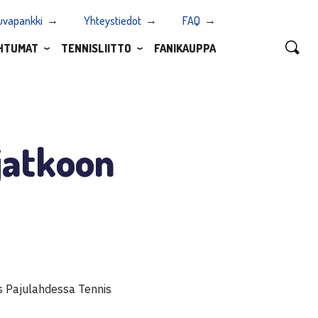
uvapankki
Yhteystiedot
FAQ
HTUMAT
TENNISLIITTO
FANIKAUPPA
jatkoon
us Pajulahdessa Tennis