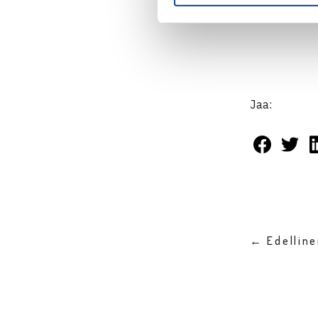
Jaa:
← Edellin