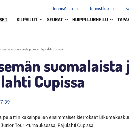
TennisÄssä
TennisClub
K
SET
KILPAILUT
SEURAT
HUIPPU-URHEILU
TAPA
eitsemän suomalaista jatkoon Pajulahti Cupissa
tsemän suomalaista 
lahti Cupissa
07:39
a pelattiin kaksinpelien ensimmäiset kierrokset Liikuntakesk
Junior Tour -turnauksessa, Pajulahti Cupissa.