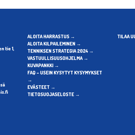
ALOITA HARRASTUS →
TILAA U
ALOITA KILPAILEMINEN →
 tie 1,
TENNIKSEN STRATEGIA 2024 →
VASTUULLISUUSOHJELMA →
KUVAPANKKI →
FAQ – USEIN KYSYTYT KYSYMYKSET
→
ssä
EVÄSTEET →
s.fi
TIETOSUOJASELOSTE →