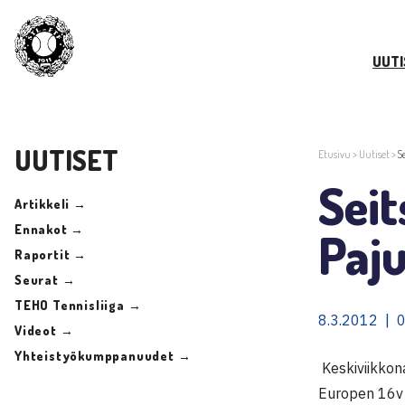
UUTI
UUTISET
Etusivu
>
Uutiset
>
S
Sei
Artikkeli →
Ennakot →
Paju
Raportit →
Seurat →
TEHO Tennisliiga →
8.3.2012 | 
Videot →
Yhteistyökumppanuudet →
Keskiviikkon
Europen 16v 