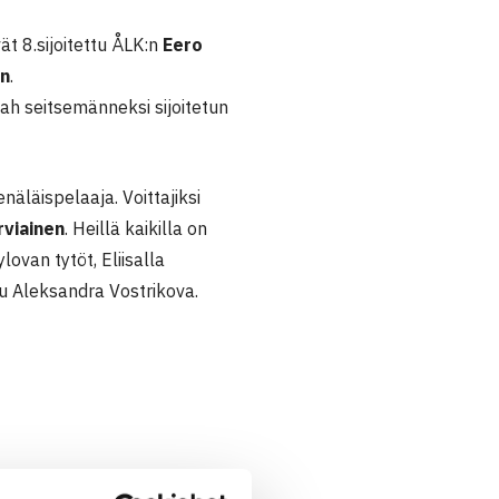
t 8.sijoitettu ÅLK:n
Eero
en
.
ah seitsemänneksi sijoitetun
äläispelaaja. Voittajiksi
rviainen
. Heillä kaikilla on
lovan tytöt, Eliisalla
tu Aleksandra Vostrikova.