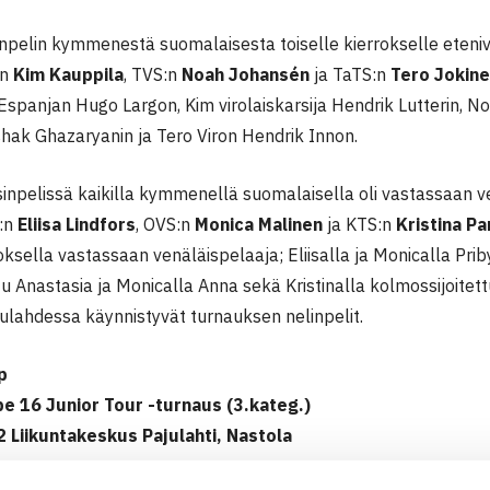
npelin kymmenestä suomalaisesta toiselle kierrokselle etenivä
in
Kim Kauppila
, TVS:n
Noah Johansén
ja TaTS:n
Tero Jokin
spanjan Hugo Largon, Kim virolaiskarsija Hendrik Lutterin, No
hak Ghazaryanin ja Tero Viron Hendrik Innon.
inpelissä kaikilla kymmenellä suomalaisella oli vastassaan ven
:n
Eliisa Lindfors
, OVS:n
Monica Malinen
ja KTS:n
Kristina Pa
roksella vastassaan venäläispelaaja; Eliisalla ja Monicalla Priby
tu Anastasia ja Monicalla Anna sekä Kristinalla kolmossijoitet
ulahdessa käynnistyvät turnauksen nelinpelit.
p
e 16 Junior Tour -turnaus (3.kateg.)
 Liikuntakeskus Pajulahti, Nastola