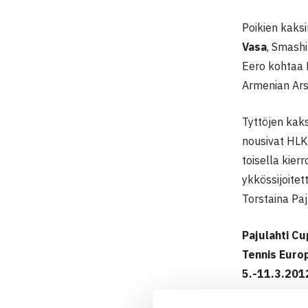
Poikien kaksi
Vasa
, Smash
Eero kohtaa E
Armenian Ars
Tyttöjen kaks
nousivat HLK
toisella kier
ykkössijoitet
Torstaina Paj
Pajulahti Cu
Tennis Europ
5.-11.3.2012