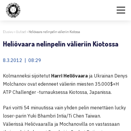
Etusivu
>
Uutiset
>
Heliövaara nelinpelin välieriin Kiotossa
Heliövaara nelinpelin välieriin Kiotossa
8.3.2012 | 08:29
Kolmanneksi sijoitetut
Harri Heliövaara
ja Ukrainan Denys
Molchanov ovat edenneet välieriin miesten 35.000$+H
ATP Challenger -turnauksessa Kiotossa, Japanissa.
Pari voitti 54 minuutissa vain yhden pelin menettäen lucky
loser-parin Yuki Bhambri Intia/Ti Chen Taiwan.
Välierissä Heliövaaralla ja Mochanovilla on vastassaan