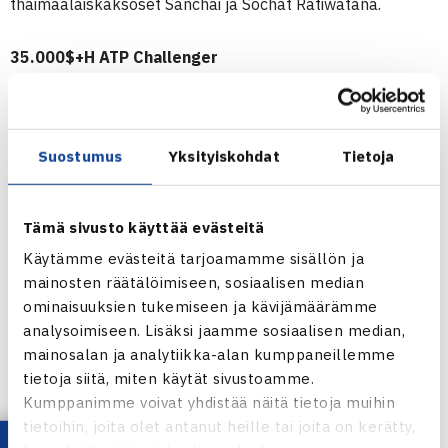
thaimaalaiskaksoset Sanchai ja Sochat Ratiwatana.
35.000$+H ATP Challenger
5.-11.3.2012 Kioto, Japani
Nelinpeli
Puolivälieriä: Harri Heliövaara/Denys Molchanov Ukraina
Suostumus
Yksityiskohdat
Tietoja
(3.) – Yuki Bhambri Intia/Ti Chen Taiwan 60 61
Kioton ATP Challenger verkossa
Tämä sivusto käyttää evästeitä
Harri Heliövaaran verkkosivut
Käytämme evästeitä tarjoamamme sisällön ja
mainosten räätälöimiseen, sosiaalisen median
ominaisuuksien tukemiseen ja kävijämäärämme
analysoimiseen. Lisäksi jaamme sosiaalisen median,
mainosalan ja analytiikka-alan kumppaneillemme
tietoja siitä, miten käytät sivustoamme.
Kumppanimme voivat yhdistää näitä tietoja muihin
tietoihin, joita olet antanut heille tai joita on kerätty,
Harri Heliövaara