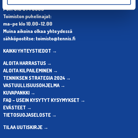
Olympiastadion, Paavo Nurmen tie 1, 00250 Helsinki
Puh. 010 574 3959
Toimiston puhelinajat:
ma-pe klo 10.00-12.00
Muina aikoina olkaa yhteydessä
sähköpostitse: toimisto@tennis.fi
KAIKKI YHTEYSTIEDOT →
ALOITA HARRASTUS →
ALOITA KILPAILEMINEN →
TENNIKSEN STRATEGIA 2024 →
VASTUULLISUUSOHJELMA →
KUVAPANKKI →
FAQ – USEIN KYSYTYT KYSYMYKSET →
EVÄSTEET →
TIETOSUOJASELOSTE →
TILAA UUTISKIRJE →