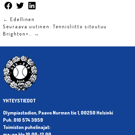
← Edellinen
Seuraava uutinen: Tennisliitto sitoutuu
Brighton+… →
YHTEYSTIEDOT
Olympiastadion, Paavo Nurmen tie 1, 00250 Helsinki
Puh. 010 574 3959
Toimiston puhelinajat:
ma-pe klo 10.00-12.00