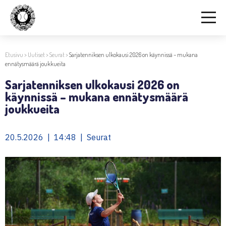
Etusivu
>
Uutiset
>
Seurat
>
Sarjatenniksen ulkokausi 2026 on käynnissä – mukana
ennätysmäärä joukkueita
Sarjatenniksen ulkokausi 2026 on
käynnissä – mukana ennätysmäärä
joukkueita
20.5.2026 | 14:48 | Seurat