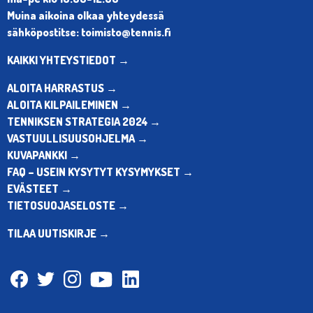
Muina aikoina olkaa yhteydessä
sähköpostitse: toimisto@tennis.fi
KAIKKI YHTEYSTIEDOT →
ALOITA HARRASTUS →
ALOITA KILPAILEMINEN →
TENNIKSEN STRATEGIA 2024 →
VASTUULLISUUSOHJELMA →
KUVAPANKKI →
FAQ – USEIN KYSYTYT KYSYMYKSET →
EVÄSTEET →
TIETOSUOJASELOSTE →
TILAA UUTISKIRJE →