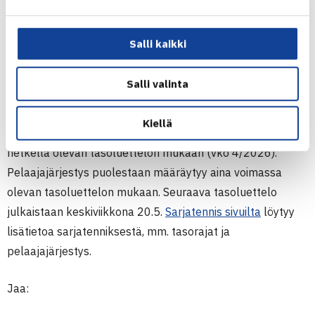
edustusta voi vielä hakea poikkeuskäsittelyllä 30.6. asti
(
lue lisää
). Pelaajalla täytyy olla myös voimassa oleva
Salli kaikki
kilpailulisenssi.
Seuraava tasoluettelo julkaistaan 20.5.
Salli valinta
Sarjatenniksen osallistumisoikeus tasorajojen puitteissa
Kiellä
alimmilla divisioonatasoilla määräytyy sarjan julkaisu
hetkellä olevan tasoluettelon mukaan (vko 4/2026).
Pelaajajärjestys puolestaan määräytyy aina voimassa
olevan tasoluettelon mukaan. Seuraava tasoluettelo
julkaistaan keskiviikkona 20.5.
Sarjatennis sivuilta
löytyy
lisätietoa sarjatenniksestä, mm. tasorajat ja
pelaajajärjestys.
Jaa: