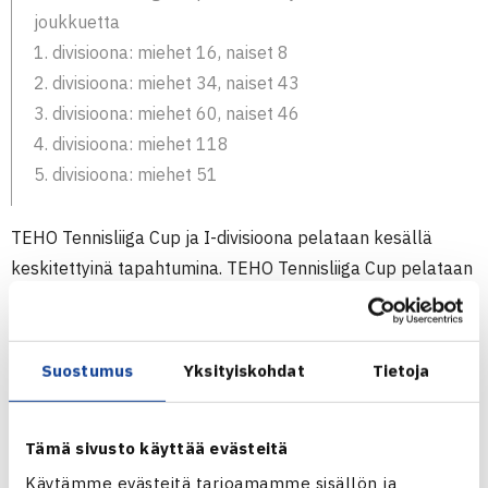
joukkuetta
1. divisioona: miehet 16, naiset 8
2. divisioona: miehet 34, naiset 43
3. divisioona: miehet 60, naiset 46
4. divisioona: miehet 118
5. divisioona: miehet 51
TEHO Tennisliiga Cup ja I-divisioona pelataan kesällä
keskitettyinä tapahtumina. TEHO Tennisliiga Cup pelataan
3.-5.7. Tampereella. Samaan aikaan I-divisioonaa pelaavat
miehet Tampereella (lohko A) sekä Rovaniemellä (lohko
B) ja naiset Hyvinkäällä.
Suostumus
Yksityiskohdat
Tietoja
Muilla sarjatasoilla I-V -divisioonissa ottelut pelataan läpi
kesän sarjakauden aikana. Joukkueiden tulee sopia
Tämä sivusto käyttää evästeitä
otteluajat keskenään; joukkueilla on sarjan alkamisesta
Käytämme evästeitä tarjoamamme sisällön ja