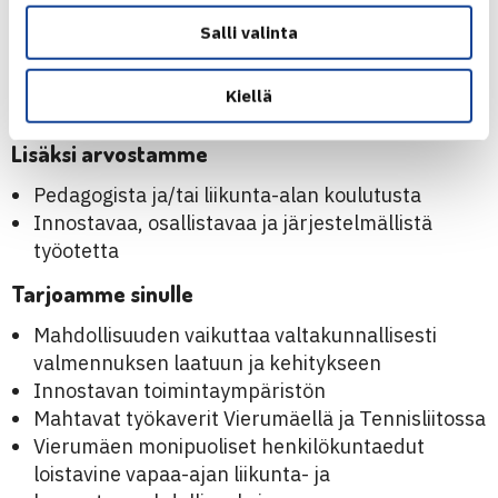
Kehittämishakuista ja ratkaisukeskeistä
Salli valinta
työotetta
Sujuvaa digitaalisten työkalujen ja
Kiellä
oppimisympäristöjen hyödyntämistä
Lisäksi arvostamme
Pedagogista ja/tai liikunta-alan koulutusta
Innostavaa, osallistavaa ja järjestelmällistä
työotetta
Tarjoamme sinulle
Mahdollisuuden vaikuttaa valtakunnallisesti
valmennuksen laatuun ja kehitykseen
Innostavan toimintaympäristön
Mahtavat työkaverit Vierumäellä ja Tennisliitossa
Vierumäen monipuoliset henkilökuntaedut
loistavine vapaa-ajan liikunta- ja