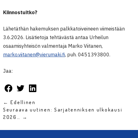
Kiinnostuitko?
Lähetäthän hakemuksen palkkatoiveineen viimeistään
3.6.2026. Lisätietoja tehtävästä antaa Urheilun
osaamisyhteisön valmentaja Marko Viitanen,
marko.viitanen@vierumaki.fi
, puh. 045 1393800.
Jaa:
← Edellinen
Seuraava uutinen: Sarjatenniksen ulkokausi
2026… →