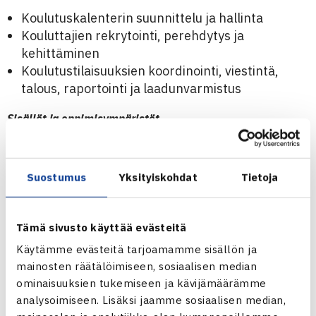
Koulutuskalenterin suunnittelu ja hallinta
Kouluttajien rekrytointi, perehdytys ja
kehittäminen
Koulutustilaisuuksien koordinointi, viestintä,
talous, raportointi ja laadunvarmistus
Sisällöt ja oppimisympäristöt
ITF Academyn koulutusmateriaalien
hyödyntäminen ja soveltaminen suomalaiseen
Suostumus
Yksityiskohdat
Tietoja
toimintaympäristöön
Tenniksen fysiikkavalmentajakoulutuksen
jatkokehittäminen
Tämä sivusto käyttää evästeitä
Käytämme evästeitä tarjoamamme sisällön ja
Yhteistyö ja verkostot
mainosten räätälöimiseen, sosiaalisen median
ominaisuuksien tukemiseen ja kävijämäärämme
Yhteistyö seuraverkoston, Tennisliiton
analysoimiseen. Lisäksi jaamme sosiaalisen median,
asiantuntijoiden ja Vierumäen toimijoiden kanssa