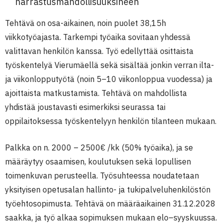
harrastusmahdollisuuksineen
Tehtävä on osa-aikainen, noin puolet 38,15h
viikkotyöajasta. Tarkempi työaika sovitaan yhdessä
valittavan henkilön kanssa. Työ edellyttää osittaista
työskentelyä Vierumäellä sekä sisältää jonkin verran ilta-
ja viikonlopputyötä (noin 5–10 viikonloppua vuodessa) ja
ajoittaista matkustamista. Tehtävä on mahdollista
yhdistää joustavasti esimerkiksi seurassa tai
oppilaitoksessa työskentelyyn henkilön tilanteen mukaan.
Palkka on n. 2000 – 2500€ /kk (50% työaika), ja se
määräytyy osaamisen, koulutuksen sekä lopullisen
toimenkuvan perusteella. Työsuhteessa noudatetaan
yksityisen opetusalan hallinto- ja tukipalveluhenkilöstön
työehtosopimusta. Tehtävä on määräaikainen 31.12.2028
saakka, ja työ alkaa sopimuksen mukaan elo–syyskuussa.