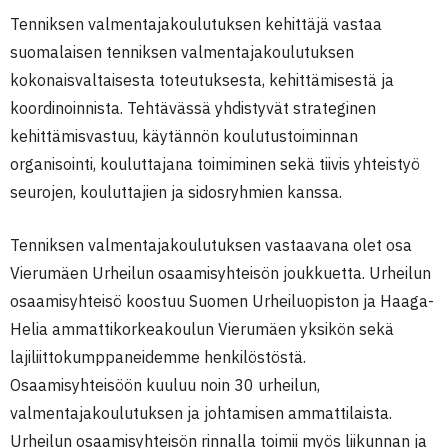
Tenniksen valmentajakoulutuksen kehittäjä vastaa
suomalaisen tenniksen valmentajakoulutuksen
kokonaisvaltaisesta toteutuksesta, kehittämisestä ja
koordinoinnista. Tehtävässä yhdistyvät strateginen
kehittämisvastuu, käytännön koulutustoiminnan
organisointi, kouluttajana toimiminen sekä tiivis yhteistyö
seurojen, kouluttajien ja sidosryhmien kanssa.
Tenniksen valmentajakoulutuksen vastaavana olet osa
Vierumäen Urheilun osaamisyhteisön joukkuetta. Urheilun
osaamisyhteisö koostuu Suomen Urheiluopiston ja Haaga-
Helia ammattikorkeakoulun Vierumäen yksikön sekä
lajiliittokumppaneidemme henkilöstöstä.
Osaamisyhteisöön kuuluu noin 30 urheilun,
valmentajakoulutuksen ja johtamisen ammattilaista.
Urheilun osaamisyhteisön rinnalla toimii myös liikunnan ja