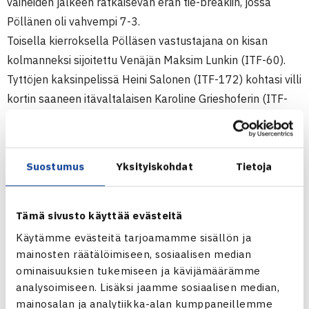
vaiheiden jälkeen ratkaisevan erän tie-breakiin, jossa
Pöllänen oli vahvempi 7-3.
Toisella kierroksella Pölläsen vastustajana on kisan
kolmanneksi sijoitettu Venäjän Maksim Lunkin (ITF-60).
Tyttöjen kaksinpelissä Heini Salonen (ITF-172) kohtasi villi
kortin saaneen itävaltalaisen Karoline Grieshoferin (ITF-
924), jonka hvsläinen voitti suoraan kahdessa
erässä. Toisella kierroksella Heini kohtaa Tsekin Kamila
Pavelkovan (ITF-95).(RL)
Suostumus
Yksityiskohdat
Tietoja
Spring Bowl
Juniorien ITF-pistekilpailu (2.kateg.)
Tämä sivusto käyttää evästeitä
17.-21.5.2011 Amstetten, Itävalta
Käytämme evästeitä tarjoamamme sisällön ja
Poikien kaksinpeli
mainosten räätälöimiseen, sosiaalisen median
1.kierrosta: Herkko Pöllänen – Lucas Miedler Itävalta (villi
ominaisuuksien tukemiseen ja kävijämäärämme
analysoimiseen. Lisäksi jaamme sosiaalisen median,
kortti) 64 16 76(3)
mainosalan ja analytiikka-alan kumppaneillemme