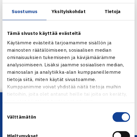
asettuu Hollanin Milou Pietersz (ITF-1276).(RL)
Suostumus
Yksityiskohdat
Tietoja
Nazmi Bari Cup
Juniorien ITF-pistekilpailu (4.kateg.)
Tämä sivusto käyttää evästeitä
16.-22.5.2011 Istanbul, Turkki
Käytämme evästeitä tarjoamamme sisällön ja
Tyttöjen kaksinpeli
mainosten räätälöimiseen, sosiaalisen median
1.kierrosta: Petra Piirtola (16.) – Ekin Bahitli Turkki 63 62
ominaisuuksien tukemiseen ja kävijämäärämme
analysoimiseen. Lisäksi jaamme sosiaalisen median,
Nazmi Bari Cup verkossa
mainosalan ja analytiikka-alan kumppaneillemme
tietoja siitä, miten käytät sivustoamme.
Jaa:
Kumppanimme voivat yhdistää näitä tietoja muihin
tietoihin, joita olet antanut heille tai joita on kerätty,
Lataa OmaTennis!
kun olet käyttänyt heidän palvelujaan.
Suostumuksen
← Edellinen
Välttämätön
valinta
Seuraava uutinen: Salonen ja Pöllänen… →
Mieltymykset