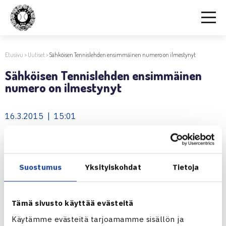
Etusivu
>
Uutiset
>
Sähköisen Tennislehden ensimmäinen numero on ilmestynyt
Sähköisen Tennislehden ensimmäinen
numero on ilmestynyt
16.3.2015 | 15:01
Uudistunut ja täysin sähköinen Tennislehti on ilmestynyt
osoitteessa
www.tennislehti.fi
Ensimmäisessä numerossa on runsaasti henkilökuvia,
Suostumus
Yksityiskohdat
Tietoja
videoita, kuvia ja tunnelmia. Kannattaa siis klikata lehti auki
jo heti tänään!
Tämä sivusto käyttää evästeitä
Jaa:
Käytämme evästeitä tarjoamamme sisällön ja