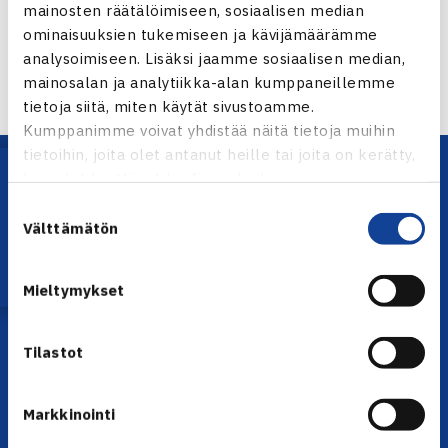
mainosten räätälöimiseen, sosiaalisen median
ominaisuuksien tukemiseen ja kävijämäärämme
← Edellinen
analysoimiseen. Lisäksi jaamme sosiaalisen median,
Seuraava uutinen: Mini- ja midikisasarja… →
mainosalan ja analytiikka-alan kumppaneillemme
tietoja siitä, miten käytät sivustoamme.
Kumppanimme voivat yhdistää näitä tietoja muihin
tietoihin, joita olet antanut heille tai joita on kerätty,
Lataa OmaTennis!
kun olet käyttänyt heidän palvelujaan.
Suostumuksen
Välttämätön
valinta
Mieltymykset
YHTEYSTIEDOT
Tilastot
Olympiastadion, Paavo Nurmen tie 1, 00250 Helsinki
Puh. 010 574 3959
Toimiston puhelinajat:
Markkinointi
ma-pe klo 10.00-12.00