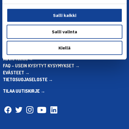
Muina aikoina olkaa yhteydessä
sähköpostitse: toimisto@tennis.fi
Salli kaikki
KAIKKI YHTEYSTIEDOT →
ALOITA HARRASTUS →
Salli valinta
ALOITA KILPAILEMINEN →
TENNIKSEN STRATEGIA 2024 →
Kiellä
VASTUULLISUUSOHJELMA →
KUVAPANKKI →
FAQ – USEIN KYSYTYT KYSYMYKSET →
EVÄSTEET →
TIETOSUOJASELOSTE →
TILAA UUTISKIRJE →