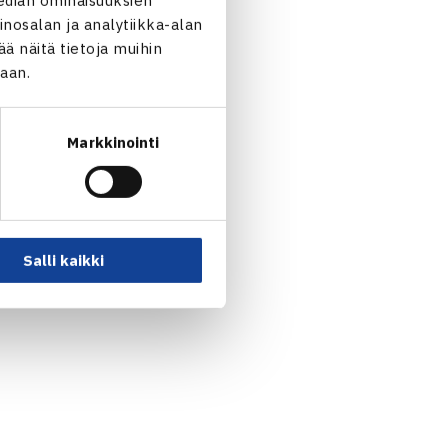
nosalan ja analytiikka-alan
 näitä tietoja muihin
jaan.
Markkinointi
Salli kaikki