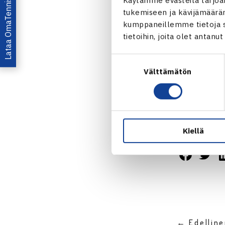
Lataa OmaTennis!
tukemiseen ja kävijämääräm
kumppaneillemme tietoja si
tietoihin, joita olet antanu
Suostumuksen
Välttämätön
valinta
Jaa:
Kiellä
← Edellin