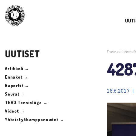
UUTI
UUTISET
Etusivu
>
Uutiset
>
S
428
Artikkeli →
Ennakot →
Raportit →
28.6.2017 |
Seurat →
TEHO Tennisliiga →
Videot →
Yhteistyökumppanuudet →