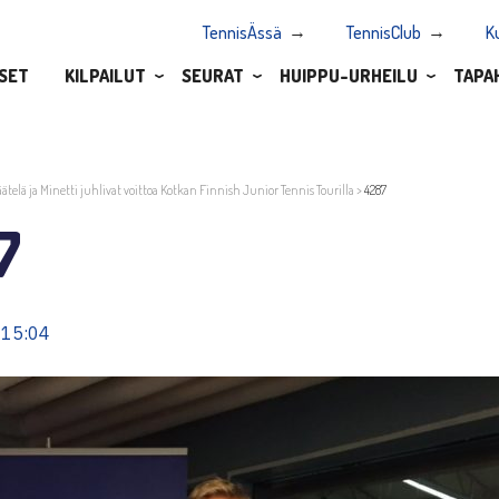
TennisÄssä
TennisClub
K
SET
KILPAILUT
SEURAT
HUIPPU-URHEILU
TAPA
äätelä ja Minetti juhlivat voittoa Kotkan Finnish Junior Tennis Tourilla
>
4287
7
 15:04