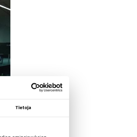
Tietoja
edian ominaisuuksien