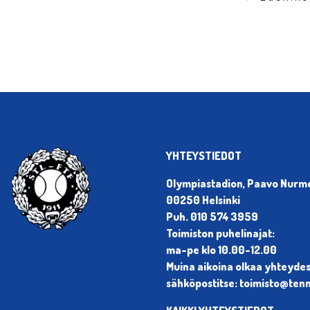
YHTEYSTIEDOT
Olympiastadion, Paavo Nurmen
00250 Helsinki
Puh. 010 574 3959
Toimiston puhelinajat:
ma-pe klo 10.00-12.00
Muina aikoina olkaa yhteyde
sähköpostitse: toimisto@tenni