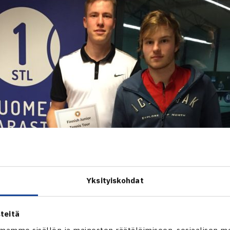
Yksityiskohdat
teitä
mamme sisällön ja mainosten räätälöimiseen, sosiaalisen m