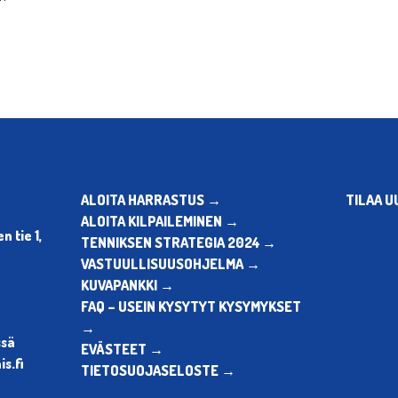
ALOITA HARRASTUS →
TILAA U
ALOITA KILPAILEMINEN →
 tie 1,
TENNIKSEN STRATEGIA 2024 →
VASTUULLISUUSOHJELMA →
KUVAPANKKI →
FAQ – USEIN KYSYTYT KYSYMYKSET
→
ssä
EVÄSTEET →
s.fi
TIETOSUOJASELOSTE →