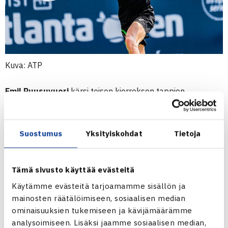
Kuva: ATP
Emil Ruusuvuori
kärsi toisen kierroksen tappion
Washingtonin ATP500-turnauksessa.
Ruusuvuori voitti tiistaina avauskierroksella intialaisen
Suostumus
Yksityiskohdat
Tietoja
Prajnesh Gunneswaranin
(ATP-158) 2-6, 6-1, 6-1, mutta
taipui keskiviikkona viidenneksi sijoitetulle italialaiselle
Tämä sivusto käyttää evästeitä
Jannik Sinnerille
(ATP-24) 2-6, 4-6. Sinner johtaa nyt
Käytämme evästeitä tarjoamamme sisällön ja
pelaajien keskinäisiä kohtaamisia 2-1.
mainosten räätälöimiseen, sosiaalisen median
ominaisuuksien tukemiseen ja kävijämäärämme
ATP500 | WASHINGTON
analysoimiseen. Lisäksi jaamme sosiaalisen median,