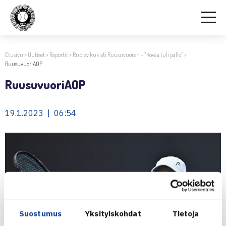
Etusivu
>
Uutiset
>
Raportit
>
Rublev kukisti Ruusuvuoren – ”Kovaa tuli pallo”
>
RuusuvuoriAOP
RuusuvuoriAOP
19.1.2023 | 06:54
Suostumus
Yksityiskohdat
Tietoja