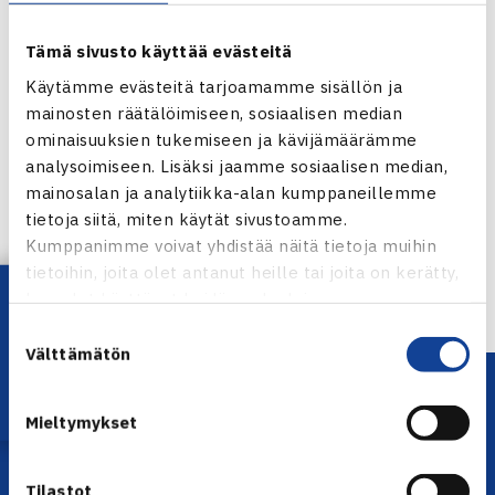
Tämä sivusto käyttää evästeitä
Käytämme evästeitä tarjoamamme sisällön ja
mainosten räätälöimiseen, sosiaalisen median
ominaisuuksien tukemiseen ja kävijämäärämme
Jaa:
analysoimiseen. Lisäksi jaamme sosiaalisen median,
mainosalan ja analytiikka-alan kumppaneillemme
tietoja siitä, miten käytät sivustoamme.
Kumppanimme voivat yhdistää näitä tietoja muihin
← Edellinen
tietoihin, joita olet antanut heille tai joita on kerätty,
Lataa OmaTennis!
kun olet käyttänyt heidän palvelujaan.
Suostumuksen
Välttämätön
valinta
Mieltymykset
Tilastot