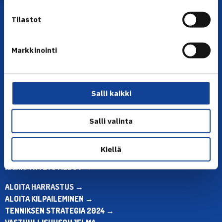
Tilastot
Markkinointi
YHTEYSTIEDOT
Olympiastadion, Paavo Nurmen tie 1, 00250 Helsinki
Salli kaikki
Puh. 010 574 3959
Toimiston puhelinajat:
Salli valinta
ma-pe klo 10.00-12.00
Muina aikoina olkaa yhteydessä
sähköpostitse: toimisto@tennis.fi
Kiellä
KAIKKI YHTEYSTIEDOT →
ALOITA HARRASTUS →
ALOITA KILPAILEMINEN →
TENNIKSEN STRATEGIA 2024 →