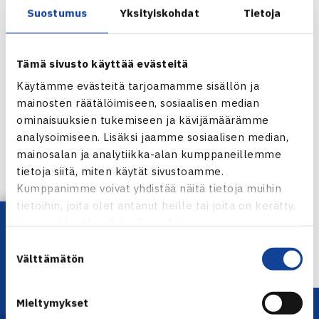
Suostumus
Yksityiskohdat
Tietoja
Tämä sivusto käyttää evästeitä
Käytämme evästeitä tarjoamamme sisällön ja
mainosten räätälöimiseen, sosiaalisen median
ominaisuuksien tukemiseen ja kävijämäärämme
analysoimiseen. Lisäksi jaamme sosiaalisen median,
mainosalan ja analytiikka-alan kumppaneillemme
Jaa:
tietoja siitä, miten käytät sivustoamme.
Kumppanimme voivat yhdistää näitä tietoja muihin
tietoihin, joita olet antanut heille tai joita on kerätty,
Lataa OmaTennis!
kun olet käyttänyt heidän palvelujaan.
← Edellinen
Suostumuksen
Välttämätön
valinta
Mieltymykset