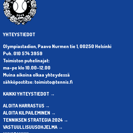
YHTEYSTIEDOT
Olympiastadion, Paavo Nurmen tie 1, 00250 Helsinki
Puh. 010 574 3959
Toimiston puhelinajat:
ma-pe klo 10.00-12.00
Muina aikoina olkaa yhteydessä
sähköpostitse: toimisto@tennis.fi
KAIKKI YHTEYSTIEDOT →
ALOITA HARRASTUS →
ALOITA KILPAILEMINEN →
TENNIKSEN STRATEGIA 2024 →
VASTUULLISUUSOHJELMA →