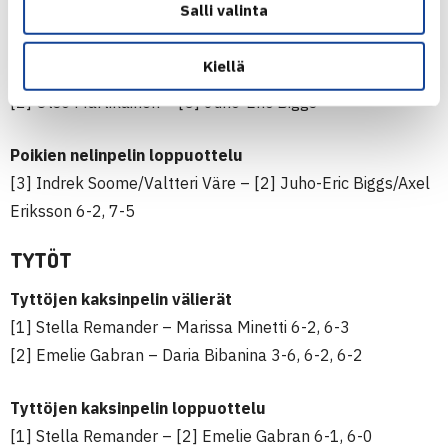
Salli valinta
[2] Otso Martikainen – Felix Alopaeus WO
Kiellä
Poikien kaksinpelin loppuottelu, sunnuntaina 10.00
[2] Otso Martikainen – [5] Juho-Eric Biggs
Poikien nelinpelin loppuottelu
[3] Indrek Soome/Valtteri Väre – [2] Juho-Eric Biggs/Axel
Eriksson 6-2, 7-5
TYTÖT
Tyttöjen kaksinpelin välierät
[1] Stella Remander – Marissa Minetti 6-2, 6-3
[2] Emelie Gabran – Daria Bibanina 3-6, 6-2, 6-2
Tyttöjen kaksinpelin loppuottelu
[1] Stella Remander – [2] Emelie Gabran 6-1, 6-0