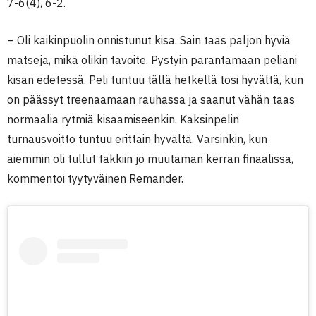
7-6(4), 6-2.
– Oli kaikinpuolin onnistunut kisa. Sain taas paljon hyviä
matseja, mikä olikin tavoite. Pystyin parantamaan peliäni
kisan edetessä. Peli tuntuu tällä hetkellä tosi hyvältä, kun
on päässyt treenaamaan rauhassa ja saanut vähän taas
normaalia rytmiä kisaamiseenkin. Kaksinpelin
turnausvoitto tuntuu erittäin hyvältä. Varsinkin, kun
aiemmin oli tullut takkiin jo muutaman kerran finaalissa,
kommentoi tyytyväinen Remander.