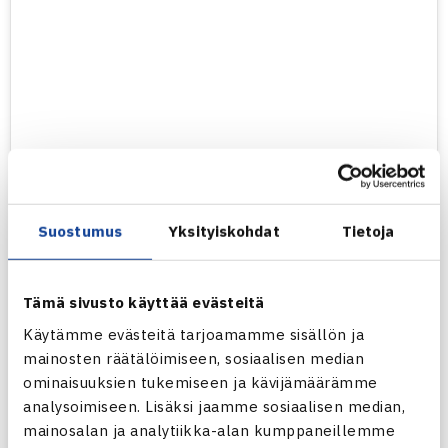
Näytä tämä julkaisu Instagramissa.
Suostumus
Yksityiskohdat
Tietoja
Tämä sivusto käyttää evästeitä
Käytämme evästeitä tarjoamamme sisällön ja
mainosten räätälöimiseen, sosiaalisen median
ominaisuuksien tukemiseen ja kävijämäärämme
analysoimiseen. Lisäksi jaamme sosiaalisen median,
Henkilön Suomen Tennisliitto (@tennisfin) jakama julkaisu
mainosalan ja analytiikka-alan kumppaneillemme