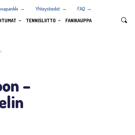
uvapankki
Yhteystiedot
FAQ
HTUMAT
TENNISLIITTO
FANIKAUPPA
in
oon –
elin