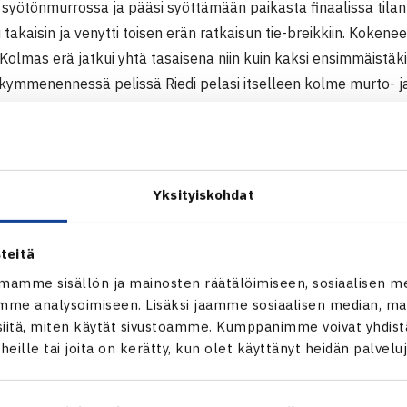
i syötönmurrossa ja pääsi syöttämään paikasta finaalissa tilant
i takaisin ja venytti toisen erän ratkaisun tie-breikkiin. Kokene
 Kolmas erä jatkui yhtä tasaisena niin kuin kaksi ensimmäistäki
kymmenennessä pelissä Riedi pelasi itselleen kolme murto- ja
nsimmäistä tarvittiin ja Riedi pääsi juhlimaan uransa ensimmä
a 6-3, 6-7, 6-4.
Yksityiskohdat
i
teitä
erässä kohtasivat viidenneksi sijoitettu
Tomas Machac
ja
Yan
mamme sisällön ja mainosten räätälöimiseen, sosiaalisen m
i turnauksessa erinomaisessa vireessä. Heti ottelun alkuun Ma
me analysoimiseen. Lisäksi jaamme sosiaalisen median, mai
itä, miten käytät sivustoamme. Kumppanimme voivat yhdistää
 nostanut jalkaa kaasupolkimelta missään vaiheessa. 6-1 päät
t heille tai joita on kerätty, kun olet käyttänyt heidän palvelu
le puoli tuntia. Toisessa erässä jatkui tsekkiläisen vahva te
aan esitykseensä. Lopulta 22-vuotias Machac eteni HPP Ope
kkiläinen on voittanut tänä vuonna yhteensä kaksi kilpailua Ch