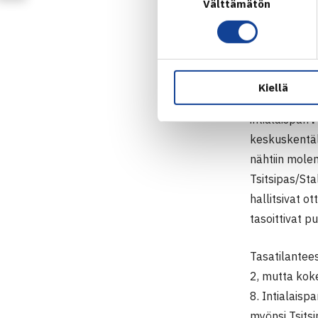
Välttämätön
valinta
ATP CHALLE
Raja/Shara
Kiellä
Nelinpelin l
intialaispari
P
keskuskentäll
nähtiin molem
Tsitsipas/Sta
hallitsivat o
tasoittivat pu
Tasatilantees
2, mutta koke
8. Intialaisp
myönsi Tsits