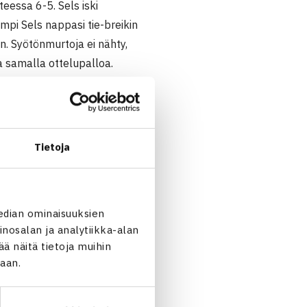
eessa 6-5. Sels iski
empi Sels nappasi tie-breikin
n. Syötönmurtoja ei nähty,
 samalla ottelupalloa.
istä Challenger-turnauksen
Tietoja
nick Hanfmann
. Tsekkiläinen
edian ominaisuuksien
chac siirtyi syötönmurrolla
nosalan ja analytiikka-alan
 näitä tietoja muihin
tynyt avauserä kesti
jaan.
keminen ja Hanfmann alkoi
nin loppuotteluun lukemin
allenger-kiertueella.