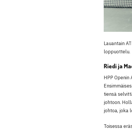
Lauantain AT
loppuottelu.
Riedi ja Ma
HPP Openin AT
Ensimmäisess
tiensä selvit
johtoon. Holl
johtoa, joka 
Toisessa eräs