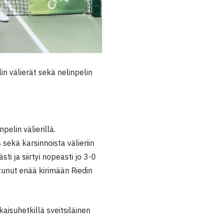
n välierät sekä nelinpelin
elin välierillä.
s
sekä karsinnoista välieriin
sti ja siirtyi nopeasti jo 3-0
tunut enää kirimään Riedin
aisuhetkillä sveitsiläinen