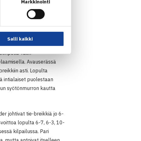
Markkinointi
Salli kaikki
] ja kokenut
linpeliä Talin
pelaamisella. Avauserässä
reikkiin asti. Lopulta
ä intialaiset puolestaan
itun syötönmurron kautta
er johtivat tie-breikkiä jo 6-
svoittoa lopulta 6-7, 6-3, 10-
sessä kilpailussa. Pari
, mutta antoivat itselleen