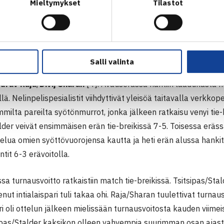
Mieltymykset
Tilastot
NGER | HPP OPEN
n nelinpelin turnausvoittoon
Salli valinta
oppuottelussa kohtasivat
Petros Tsitsipas
/
Reese Stalder
[3
urav Raja
/
Divij Sharan
[4]. Avauserässä nähtiin laadukasta ne
ä. Nelinpelispesialistit viihdyttivät yleisöä taitavalla verkko
milta pareilta syötönmurrot, jonka jälkeen ratkaisu venyi tie-b
lder veivät ensimmäisen erän tie-breikissä 7-5. Toisessa eräss
ttelua omien syöttövuorojensa kautta ja heti erän alussa hank
ntit 6-3 erävoitolla.
sa turnausvoitto ratkaistiin match tie-breikissä. Tsitsipas/Stald
nut intialaispari tuli takaa ohi. Raja/Sharan tuulettivat turnau
ari oli ottelun jälkeen mielissään turnausvoitosta kauden viimei
ipas/Stalder kaksikon olleen vahvempia suurimman osan ajasta