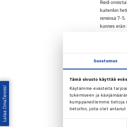
Riedi onnistu
kuitenkin het
nimiinsä 7-5.
kunnes erän 
Ainoastaan e
finaalipaikka
Suostumus
Leandro Ried
Tämä sivusto käyttää eväs
Toisessa väli
Lataa OmaTennis!
Käytämme evästeitä tarjoa
Machac jatko
tukemiseen ja kävijämääräm
kumppaneillemme tietoja si
johtoon eikä
tietoihin, joita olet antanu
ainoastaan al
turhautua om
Suostumuksen
6-1, 6-2. Tse