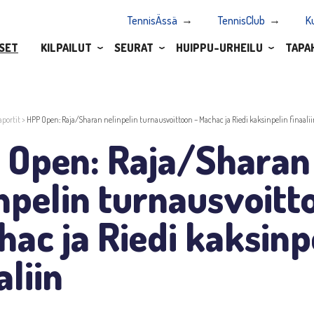
TennisÄssä
TennisClub
K
SET
KILPAILUT
SEURAT
HUIPPU-URHEILU
TAPA
aportit
>
HPP Open: Raja/Sharan nelinpelin turnausvoittoon – Machac ja Riedi kaksinpelin finaali
 Open: Raja/Sharan
npelin turnausvoitt
ac ja Riedi kaksinp
aliin