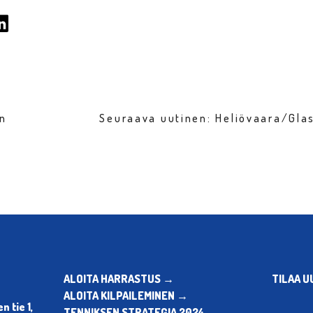
en
Seuraava uutinen: Heliövaara/Gla
ALOITA HARRASTUS →
TILAA U
ALOITA KILPAILEMINEN →
 tie 1,
TENNIKSEN STRATEGIA 2024 →