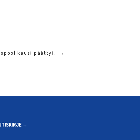
sspool kausi päättyi… →
UTISKIRJE →