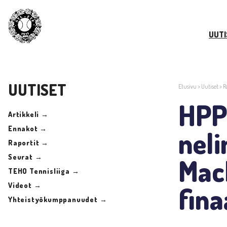
UUTI
UUTISET
Etusivu
>
Uutiset
>
R
HPP
Artikkeli →
Ennakot →
neli
Raportit →
Seurat →
Mach
TEHO Tennisliiga →
Videot →
fina
Yhteistyökumppanuudet →