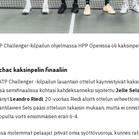
P Challenger-kilpailun ohjelmassa HPP Openissa oli kaksinpeli
chac kaksinpelin finaaliin
P Challenger -kilpailun lauantain ottelut käynnistyivät kaksinp
ä semifinaalissa kohtasi kahdeksanneksi sijoitettu
Jelle Sel
tänyt
Leandro Riedi
. 20-vuotias Riedi aloitti ottelun virheettömä
antilainen Sels pääsi otteluun takaisin mukaan, mutta ei onnis
lopulta voitti ensimmäisen erän 6-4.
sä molemmat pelaajat pitivät omia syöttövuoroja, kunnes ratk