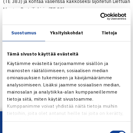
(TE 383) ja kohtaa välierissä kakkoseksi sijoitetun Liettuan
Mantas Bugailiskisin (TE 88).
TE 16v Junior Tour -turnaus
Suostumus
Yksityiskohdat
Tietoja
26.2.-6.3.2011 Tallinna, Viro
Poikien kaksinpeli
Puolivälieriä: Joel Popov -Mikus Losbergs Latvia (karsija)
Tämä sivusto käyttää evästeitä
63 64
Käytämme evästeitä tarjoamamme sisällön ja
mainosten räätälöimiseen, sosiaalisen median
Tallinnan TE 16 Junior Tour -turnaus verkossa
ominaisuuksien tukemiseen ja kävijämäärämme
analysoimiseen. Lisäksi jaamme sosiaalisen median,
mainosalan ja analytiikka-alan kumppaneillemme
tietoja siitä, miten käytät sivustoamme.
.
Kumppanimme voivat yhdistää näitä tietoja muihin
tietoihin, joita olet antanut heille tai joita on kerätty,
Jaa:
kun olet käyttänyt heidän palvelujaan.
Suostumuksen