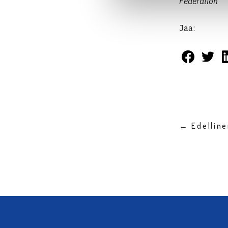
Federation
Jaa:
← Edellin