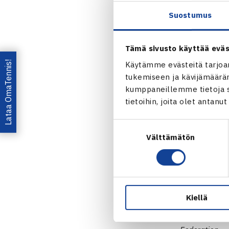
Suostumus
Tämä sivusto käyttää eväs
Lataa OmaTennis!
Käytämme evästeitä tarjoa
tukemiseen ja kävijämääräm
kumppaneillemme tietoja si
tietoihin, joita olet antanu
Suomen Tenni
valkovenäläi
Suostumuksen
englanninkie
Välttämätön
valinta
We, the under
and Belarusia
it can to stan
Kiellä
Swedish Tenni