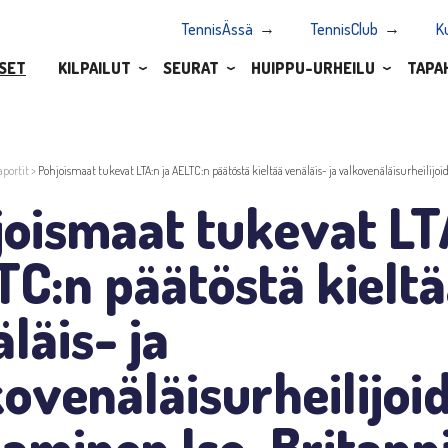
TennisÄssä
TennisClub
K
SET
KILPAILUT
SEURAT
HUIPPU-URHEILU
TAPA
aportit
>
Pohjoismaat tukevat LTA:n ja AELTC:n päätöstä kieltää venäläis- ja valkovenäläisurheilij
oismaat tukevat LTA
C:n päätöstä kielt
läis- ja
ovenäläisurheilijoi
aaminen Iso-Britann