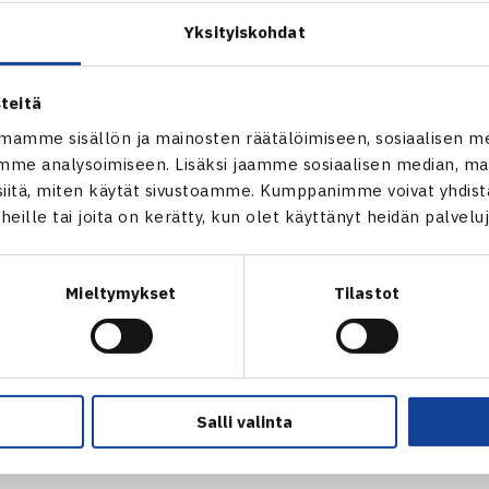
Yksityiskohdat
teitä
mamme sisällön ja mainosten räätälöimiseen, sosiaalisen m
me analysoimiseen. Lisäksi jaamme sosiaalisen median, mai
itä, miten käytät sivustoamme. Kumppanimme voivat yhdistää
t heille tai joita on kerätty, kun olet käyttänyt heidän palvelu
sliitto ja Pohjoismaat tukevat
LTA:n ja AELTC:n päätöstä evätä
surheilijoiden pelaaminen turnauksissa Iso-Britanniassa
(ml. W
linen kannanotto:
Mieltymykset
Tilastot
signed federations, support the position the LTA and AELTC hav
n players competing in events in Great Britain. In these exceptio
d with the people of Ukraine against the hostility of the Russian
Salli valinta
s Federation, Icelandic Tennis Federation, Finnish Tennis Fede