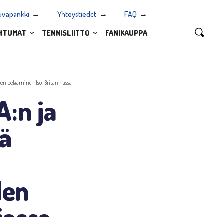
uvapankki
Yhteystiedot
FAQ
HTUMAT
TENNISLIITTO
FANIKAUPPA
oiden pelaaminen Iso-Britanniassa
:n ja
ää
den
iassa