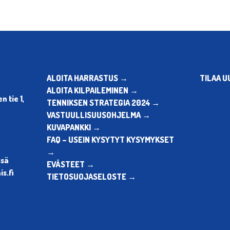
ALOITA HARRASTUS →
TILAA U
ALOITA KILPAILEMINEN →
 tie 1,
TENNIKSEN STRATEGIA 2024 →
VASTUULLISUUSOHJELMA →
KUVAPANKKI →
FAQ – USEIN KYSYTYT KYSYMYKSET
→
ssä
EVÄSTEET →
s.fi
TIETOSUOJASELOSTE →