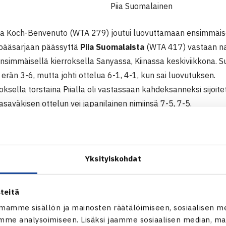
Piia Suomalainen
a Koch-Benvenuto (WTA 279) joutui luovuttamaan ensimmäise
 pääsarjaan päässyttä
Piia Suomalaista
(WTA 417) vastaan na
nsimmäisellä kierroksella Sanyassa, Kiinassa keskiviikkona. S
rän 3-6, mutta johti ottelua 6-1, 4-1, kun sai luovutuksen.
roksella torstaina Piialla oli vastassaan kahdeksanneksi sijoit
saväkisen ottelun vei japanilainen nimiinsä 7-5, 7-5.
essa Suomalainen pelaa Phuketissa, Thaimassa naisten 25.00
 pääsarjaan pääsystä.
000$ ITF-turnaus
Yksityiskohdat
2 Sanya, Kiina
teitä
Piia Suomalainen (karsija) -Andrea Koch-Benvenuto Chile 36 61
mamme sisällön ja mainosten räätälöimiseen, sosiaalisen m
Sachie Ishizu Japani (8.) – Suomalainen 75 75
me analysoimiseen. Lisäksi jaamme sosiaalisen median, mai