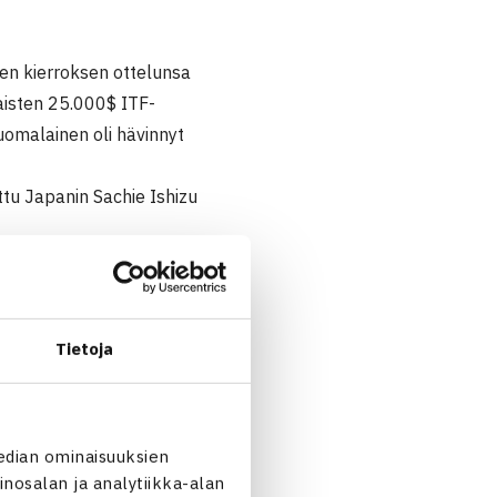
n kierroksen ottelunsa
isten 25.000$ ITF-
uomalainen oli hävinnyt
ettu Japanin Sachie Ishizu
0$ ITF-turnauksen
Tietoja
 41 luov.
edian ominaisuuksien
nosalan ja analytiikka-alan