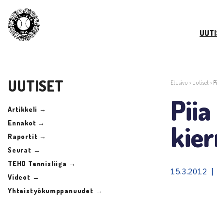
UUTI
UUTISET
Etusivu
>
Uutiset
>
P
Piia
Artikkeli →
Ennakot →
kie
Raportit →
Seurat →
TEHO Tennisliiga →
15.3.2012 |
Videot →
Yhteistyökumppanuudet →