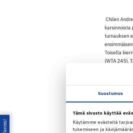
Chilen Andre
karsinnoista
turnauksen e
ensimmäisen e
Toisella kier
(WTA 245). Ta
Viikonvaihte
karsinnoissa
Naisten 25.
Suostumus
10.-18.3.201
Kaksinpeli
Tämä sivusto käyttää eväs
1.kierrosta: 
Käytämme evästeitä tarjoa
2.kierrosta: 
tukemiseen ja kävijämääräm