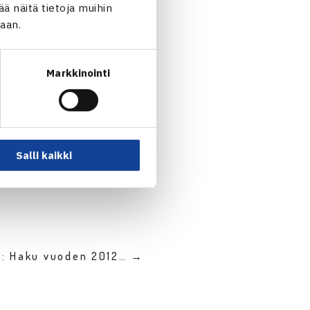
 näitä tietoja muihin
jaan.
Markkinointi
Salli kaikki
n: Haku vuoden 2012… →