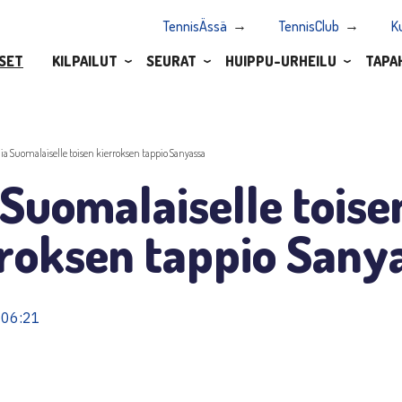
TennisÄssä
TennisClub
K
SET
KILPAILUT
SEURAT
HUIPPU-URHEILU
TAPA
iia Suomalaiselle toisen kierroksen tappio Sanyassa
 Suomalaiselle toise
rroksen tappio Sany
 06:21