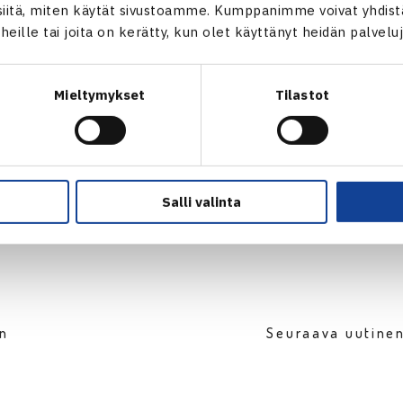
itä, miten käytät sivustoamme. Kumppanimme voivat yhdistää
aisten ITF-turnaus verkossa
t heille tai joita on kerätty, kun olet käyttänyt heidän palvelu
Mieltymykset
Tilastot
Salli valinta
en
Seuraava uutine