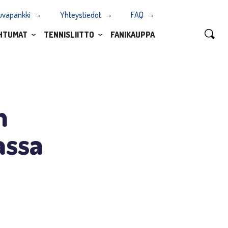
uvapankki
Yhteystiedot
FAQ
HTUMAT
TENNISLIITTO
FANIKAUPPA
n
assa