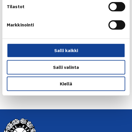
Tilastot
Markkinointi
Herkko Pöllänen
Salli kaikki
Jaa:
Salli valinta
Kiellä
← Edellinen
Seuraava uutinen: Piia Suomalaiselle toisen… →