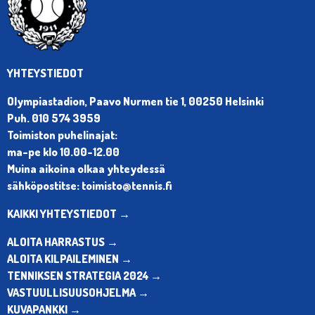
YHTEYSTIEDOT
Olympiastadion, Paavo Nurmen tie 1, 00250 Helsinki
Puh. 010 574 3959
Toimiston puhelinajat:
ma-pe klo 10.00-12.00
Muina aikoina olkaa yhteydessä
sähköpostitse: toimisto@tennis.fi
KAIKKI YHTEYSTIEDOT →
ALOITA HARRASTUS →
ALOITA KILPAILEMINEN →
TENNIKSEN STRATEGIA 2024 →
VASTUULLISUUSOHJELMA →
KUVAPANKKI →