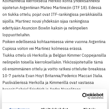
Kolmannella kierroksella Herkko kohta yhdeksänneksi
sijoitetun Argentiinan Mateo Martinezin (ITF 18). Edessä
on tiukka ottelu, pojat ovat ITF-rankingissa peräkkäisillä
sijoilla. Martinez nousi yhdeksän sijaa rankingissa
edettyään Asuncion Bowlin kaksin-ja nelinpelien
loppuotteluihin.
Poikien edellisessä kohtaamisessa viime vuonna Argentina
Cupissa voiton vei Martinez kolmessa erässä.
Tiukka ottelu oli Herkolla ja Belgian Kimmer Coppejansilla
nelinpelin toisella kierroksellakin. Ykkössijoitetuille tämä
oli ensimmäinen ottelu ja voitto ratkesi ottelutie-breakissa
10-7 parista Evan Hoyt Britannia/Federico Maccari Italia.
Puolivälierissä Herkolla ja Kimmerillä ovat vastassa
brassit Gabriel Friedrich ja Andre Napolitano.
Herkko pelasi Banana Bowlissa myös viime vuonna.
Tuolloin hän eteni kaksinpelissä kolmannelle kierroksella