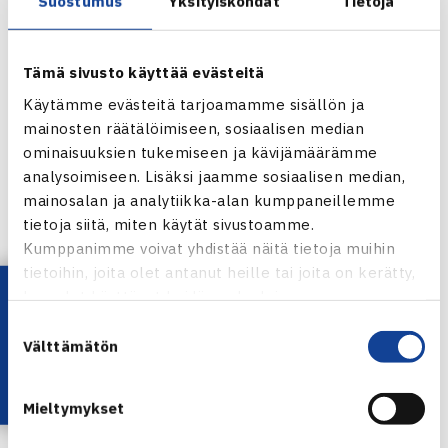
Suostumus
Yksityiskohdat
Tietoja
ja nelinpelissä puolivälieriin.
Banana Bowl 2012
Tämä sivusto käyttää evästeitä
Juniorien ITF-turnaus (1.kateg.)
Käytämme evästeitä tarjoamamme sisällön ja
12.-17.3.2012 Carvalho/Itajai, Brasilia
mainosten räätälöimiseen, sosiaalisen median
Poikien kaksinpeli
ominaisuuksien tukemiseen ja kävijämäärämme
2. kierrosta: Herkko Pöllänen (5.) – Leonardo Civita Telles
analysoimiseen. Lisäksi jaamme sosiaalisen median,
Brasilia (villi kortti) 62 64
mainosalan ja analytiikka-alan kumppaneillemme
Poikien nelinpeli
tietoja siitä, miten käytät sivustoamme.
Kumppanimme voivat yhdistää näitä tietoja muihin
2.kierrosta: Kimmer Coppejans Belgia/Herkko Pöllänen
tietoihin, joita olet antanut heille tai joita on kerätty,
(1.) – Even Hoyt Britannia/Federico Maccari Italia 36 63
Lataa OmaTennis!
kun olet käyttänyt heidän palvelujaan.
[10-7]
Suostumuksen
Välttämätön
valinta
Banana Bowl verkossa
Herkko Pölläsen verkkosivut
Mieltymykset