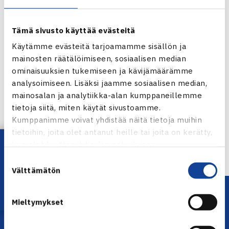
Tämä sivusto käyttää evästeitä
Käytämme evästeitä tarjoamamme sisällön ja
mainosten räätälöimiseen, sosiaalisen median
ominaisuuksien tukemiseen ja kävijämäärämme
analysoimiseen. Lisäksi jaamme sosiaalisen median,
Jaa:
mainosalan ja analytiikka-alan kumppaneillemme
tietoja siitä, miten käytät sivustoamme.
Kumppanimme voivat yhdistää näitä tietoja muihin
tietoihin, joita olet antanut heille tai joita on kerätty,
← Edellinen
Lataa OmaTennis!
kun olet käyttänyt heidän palvelujaan.
Suostumuksen
Välttämätön
valinta
Mieltymykset