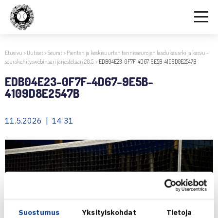
Etusivu
>
Uutiset
>
Seurat
>
Pienten ja keskisuurten tennisseurojen laadukas arki ja kasvu -
seurakehityswebinaari järjestetään 20.5.
>
EDB04E23-0F7F-4D67-9E5B-4109D8E2547B
EDB04E23-0F7F-4D67-9E5B-
4109D8E2547B
11.5.2026 | 14:31
Suostumus
Yksityiskohdat
Tietoja