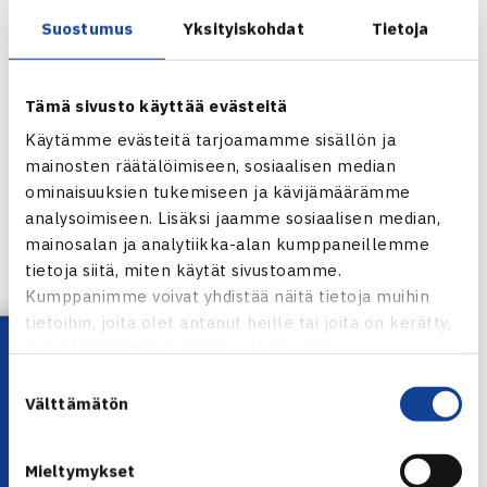
Suostumus
Yksityiskohdat
Tietoja
Ajankohta: keskiviikko 20.5.2026, klo 10.00–12.00
(Teams)
Tämä sivusto käyttää evästeitä
Ilmoittautuminen 19.5. klo 12.00 mennessä:
Käytämme evästeitä tarjoamamme sisällön ja
ILMOITTAUDU MUKAAN
mainosten räätälöimiseen, sosiaalisen median
ominaisuuksien tukemiseen ja kävijämäärämme
Miksi kannattaa osallistua?
analysoimiseen. Lisäksi jaamme sosiaalisen median,
mainosalan ja analytiikka-alan kumppaneillemme
tietoja siitä, miten käytät sivustoamme.
Webinaari antaa eväitä arjen helpottamiseen ilman
Kumppanimme voivat yhdistää näitä tietoja muihin
lisäresursseja:
tietoihin, joita olet antanut heille tai joita on kerätty,
Lataa OmaTennis!
kun olet käyttänyt heidän palvelujaan.
osallistuminen on helppoa ja maksutonta
Suostumuksen
saat uusia näkökulmia seuran arjen
Välttämätön
valinta
selkeyttämiseen
tunnistat, mikä teidän seurassa toimii jo hyvin
saat konkreettisia ideoita ja työkaluja heti
Mieltymykset