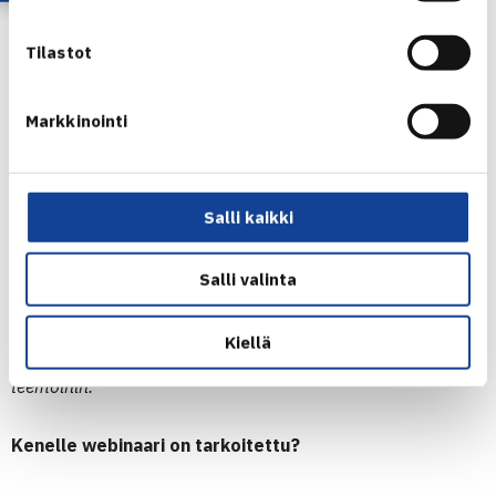
käytäntöön
kuulet ja vaihdat ajatuksia muiden
Tilastot
tennisseurojen kanssa
Mitä webinaarissa tapahtuu?
Markkinointi
Seuraesimerkki: Mallasveden Melojat (120
jäsenen Tähtiseura)
Salli kaikki
millaisia valintoja pieni seura on tehnyt
miten arki ja vastuut on saatu toimimaan
miksi seuran koko ei ole ollut este laadulle
Salli valinta
Lisäksi yhteistä keskustelua tennistoimijoiden pienryhmissä
Kiellä
sekä mahdollisuus vaikuttaa tulevien tilaisuuksien
teemoihin.
Kenelle webinaari on tarkoitettu?