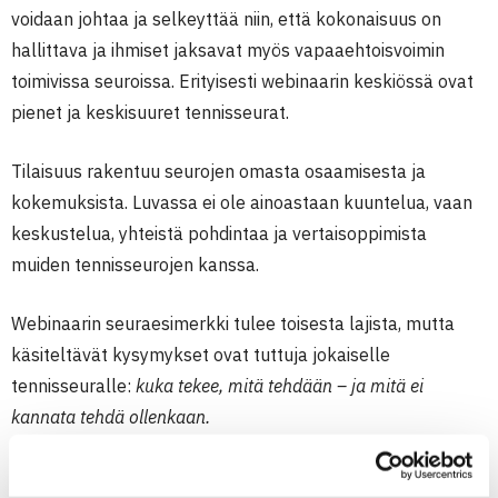
voidaan johtaa ja selkeyttää niin, että kokonaisuus on
hallittava ja ihmiset jaksavat myös vapaaehtoisvoimin
toimivissa seuroissa. Erityisesti webinaarin keskiössä ovat
pienet ja keskisuuret tennisseurat.
Tilaisuus rakentuu seurojen omasta osaamisesta ja
kokemuksista. Luvassa ei ole ainoastaan kuuntelua, vaan
keskustelua, yhteistä pohdintaa ja vertaisoppimista
muiden tennisseurojen kanssa.
Webinaarin seuraesimerkki tulee toisesta lajista, mutta
käsiteltävät kysymykset ovat tuttuja jokaiselle
tennisseuralle:
kuka tekee, mitä tehdään – ja mitä ei
kannata tehdä ollenkaan.
Pienten ja keskisuurten tennisseurojen laadukas
arki ja kasvu -webinaari 20.5.