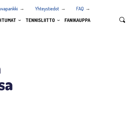
uvapankki
Yhteystiedot
FAQ
HTUMAT
TENNISLIITTO
FANIKAUPPA
n
sa