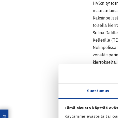
HVS:n tyttöt
maanantaina
Kaksinpelissä
toisella kie
Selina Dalill
Kellerille (T
Nelinpelissä 
venäläisparin
kierrokselta.
ottelustaan.
Jugend Cup
Suostumus
Tennis Euro
16.-24.8.20
Tytöt 14
Tämä sivusto käyttää eväs
Kaksinpeli
Käytämme evästeitä tarjoa