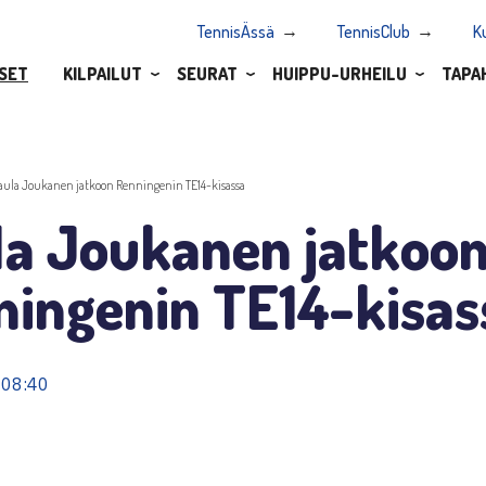
TennisÄssä
TennisClub
K
SET
KILPAILUT
SEURAT
HUIPPU-URHEILU
TAPA
aula Joukanen jatkoon Renningenin TE14-kisassa
la Joukanen jatkoo
ningenin TE14-kisas
 08:40