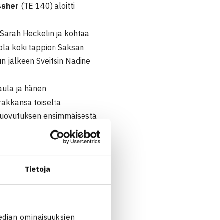
ssher
(TE 140) aloitti
n Sarah Heckelin ja kohtaa
ola koki tappion Saksan
un jälkeen Sveitsin Nadine
aula ja hänen
urakkansa toiselta
oi luovutuksen ensimmäisestä
Tietoja
edian ominaisuuksien