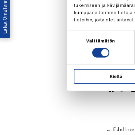
Lataa OmaTennis!
1.kierrosta: 
tukemiseen ja kävijämääräm
Nicola Usshe
kumppaneillemme tietoja si
tietoihin, joita olet antanu
Suostumuksen
Välttämätön
valinta
Turnaus 
Jaa:
Kiellä
← Edellin