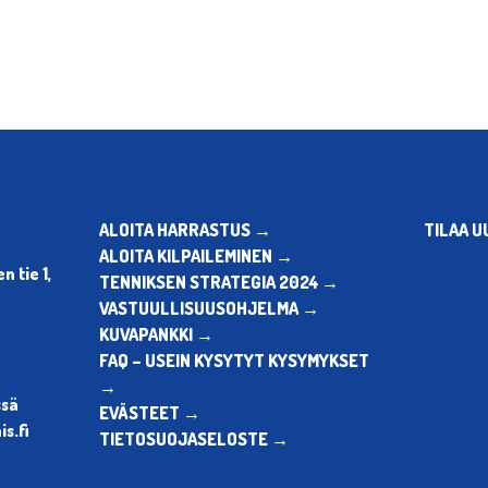
ALOITA HARRASTUS →
TILAA U
ALOITA KILPAILEMINEN →
 tie 1,
TENNIKSEN STRATEGIA 2024 →
VASTUULLISUUSOHJELMA →
KUVAPANKKI →
FAQ – USEIN KYSYTYT KYSYMYKSET
→
ssä
EVÄSTEET →
s.fi
TIETOSUOJASELOSTE →