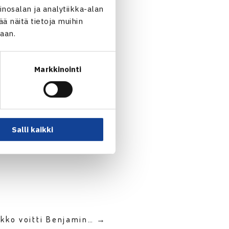
Selina Dal Saksa (karsija) –
nosalan ja analytiikka-alan
 näitä tietoja muihin
jaan.
Markkinointi
Salli kaikki
rkko voitti Benjamin… →