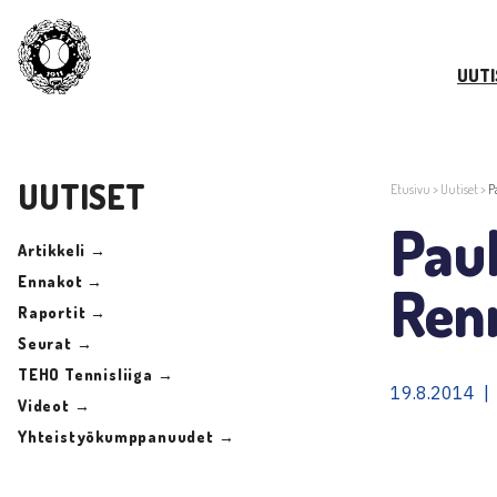
UUTI
UUTISET
Etusivu
>
Uutiset
>
P
Pau
Artikkeli →
Ennakot →
Ren
Raportit →
Seurat →
TEHO Tennisliiga →
19.8.2014 |
Videot →
Yhteistyökumppanuudet →