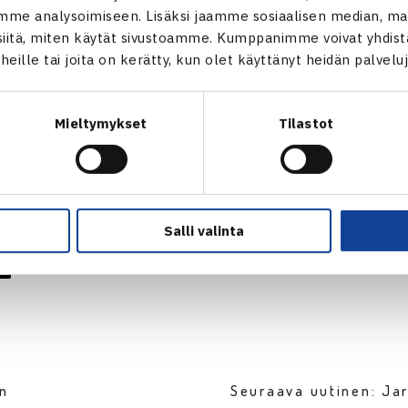
Paula Joukanen (15.) – Sarah Heckel Saksa (villi kortti) 63 64, 
me analysoimiseen. Lisäksi jaamme sosiaalisen median, mai
r 60 63, Nadine Keller Sveitsi – Oona Orpana (2.) 75 57 64
itä, miten käytät sivustoamme. Kumppanimme voivat yhdistää
t heille tai joita on kerätty, kun olet käyttänyt heidän palvelu
Mieltymykset
Tilastot
verkossa
Salli valinta
en
Seuraava uutinen: Ja