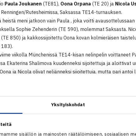
rio
Paula Joukanen
(TE81),
Oona Orpana
(TE 20) ja
Nicola U
 Renningen/Rutesheimissa, Saksassa TE14-turnauksen.
 heistä meni jatkoon vain Paula , joka voitti avausottelussaa
rroksella Sophie Zehenderin (TE 590), molemmat Saksasta. Nic
e (TE 850) ja kakkossijoitettu Oona kovan kolmieräisen taistel
E 183).
viime viikolla Münchenissä TE14-kisan nelinpelin voittaneet P
sa Ekaterina Shalimova kuudenneksi sijoitettuja ja aloittivat 
 Oona ja Nicola olivat neljänneksi sijoitettuja, mutta pari ant
 Renningen
Yksityiskohdat
pe 14 Junior Tour -turnaus
14 Renningen/Rutesheim, Saksa
teitä
mamme sisällön ja mainosten räätälöimiseen, sosiaalisen m