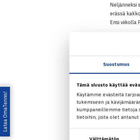
Neljänneksi s
erässä kakko
Ensi viikolla
Miesten 10.
4.-10.6.2012
Nelinpeli
Suostumus
Välieriä: Al
Maribori
Tämä sivusto käyttää eväs
Lataa OmaTennis!
Käytämme evästeitä tarjoa
tukemiseen ja kävijämääräm
kumppaneillemme tietoja si
tietoihin, joita olet antanu
Jaa:
Suostumuksen
Välttämätön
valinta