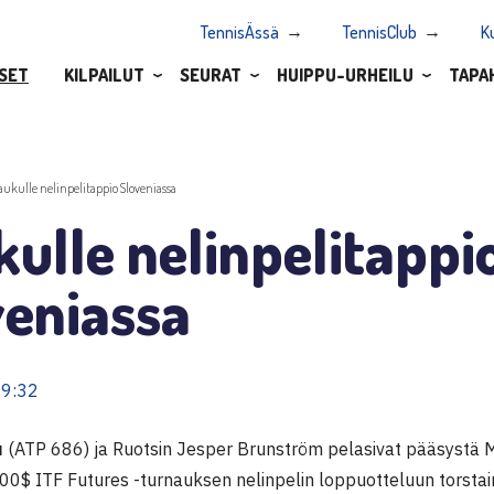
TennisÄssä
TennisClub
K
SET
KILPAILUT
SEURAT
HUIPPU-URHEILU
TAPA
aukulle nelinpelitappio Sloveniassa
ulle nelinpelitappi
veniassa
09:32
u
(ATP 686) ja Ruotsin Jesper Brunström pelasivat pääsystä M
00$ ITF Futures -turnauksen nelinpelin loppuotteluun torstai