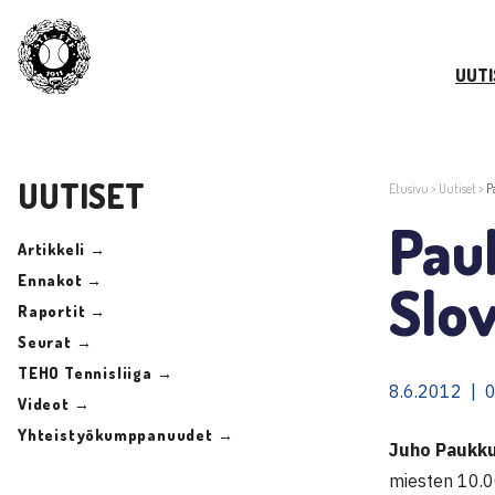
UUTI
UUTISET
Etusivu
>
Uutiset
>
P
Pauk
Artikkeli →
Ennakot →
Slo
Raportit →
Seurat →
TEHO Tennisliiga →
8.6.2012 | 
Videot →
Yhteistyökumppanuudet →
Juho Paukk
miesten 10.0