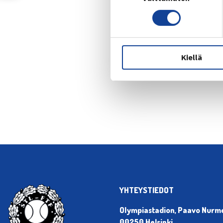
Kiellä
← Edellin
YHTEYSTIEDOT
Olympiastadion, Paavo Nurmen
00250 Helsinki