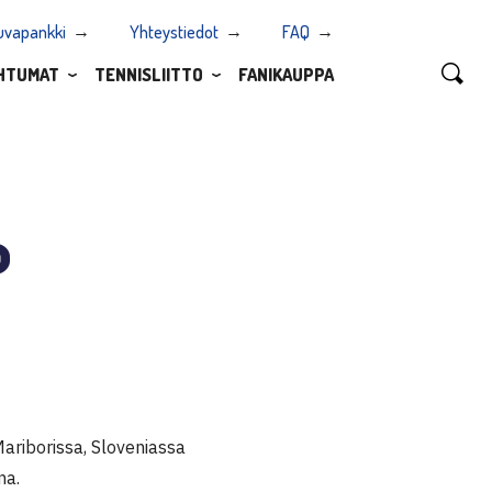
uvapankki
Yhteystiedot
FAQ
HTUMAT
TENNISLIITTO
FANIKAUPPA
o
ariborissa, Sloveniassa
na.