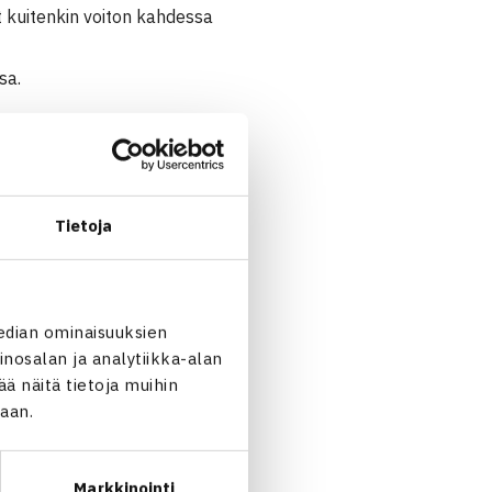
at kuitenkin voiton kahdessa
sa.
Tietoja
Ruotsi/JuhoPaukku (2.) 63 64
edian ominaisuuksien
nosalan ja analytiikka-alan
 näitä tietoja muihin
jaan.
Markkinointi