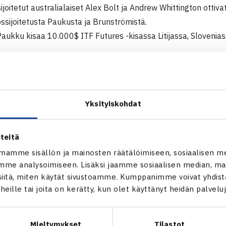
ijoitetut australialaiset Alex Bolt ja Andrew Whittington ottiv
ssijoitetusta Paukusta ja Brunströmistä.
 Paukku kisaa 10.000$ ITF Futures -kisassa Litijassa, Slovenias
000$ ITF Futures -turnaus
 Maribor, Slovenia
Yksityiskohdat
ex Bolt/Andrew Whittington Australia (4.) – Jesper Brunström 
n miesten ITF Futures -turnaus verkossa
teitä
mamme sisällön ja mainosten räätälöimiseen, sosiaalisen m
me analysoimiseen. Lisäksi jaamme sosiaalisen median, mai
itä, miten käytät sivustoamme. Kumppanimme voivat yhdistää
Juho Paukku
t heille tai joita on kerätty, kun olet käyttänyt heidän palvelu
Mieltymykset
Tilastot