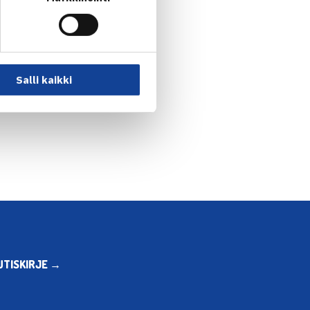
Salli kaikki
Pölläsen kuulumisia… →
UTISKIRJE →