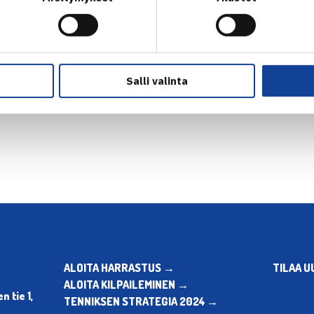
Salli valinta
en
Seuraava uutinen: Herkko 
ALOITA HARRASTUS →
TILAA U
ALOITA KILPAILEMINEN →
 tie 1,
TENNIKSEN STRATEGIA 2024 →