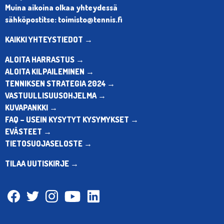
Muina aikoina olkaa yhteydessä
sähköpostitse: toimisto@tennis.fi
KAIKKI YHTEYSTIEDOT →
ALOITA HARRASTUS →
ALOITA KILPAILEMINEN →
TENNIKSEN STRATEGIA 2024 →
VASTUULLISUUSOHJELMA →
KUVAPANKKI →
FAQ – USEIN KYSYTYT KYSYMYKSET →
EVÄSTEET →
TIETOSUOJASELOSTE →
TILAA UUTISKIRJE →