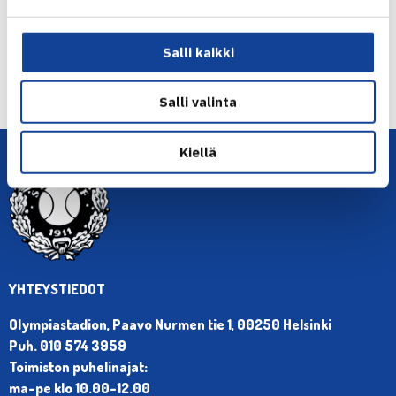
← Edellinen
Salli kaikki
Seuraava uutinen: Anderson vei Etelä-Afrikan…
→
Salli valinta
Kiellä
YHTEYSTIEDOT
Olympiastadion, Paavo Nurmen tie 1, 00250 Helsinki
Puh. 010 574 3959
Toimiston puhelinajat:
ma-pe klo 10.00-12.00