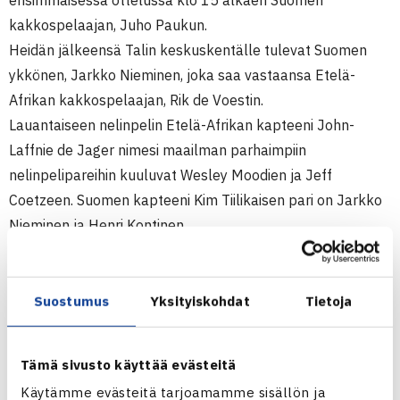
ensimmäisessä ottelussa klo 15 alkaen Suomen
kakkospelaajan, Juho Paukun.
Heidän jälkeensä Talin keskuskentälle tulevat Suomen
ykkönen, Jarkko Nieminen, joka saa vastaansa Etelä-
Afrikan kakkospelaajan, Rik de Voestin.
Lauantaiseen nelinpelin Etelä-Afrikan kapteeni John-
Laffnie de Jager nimesi maailman parhaimpiin
nelinpelipareihin kuuluvat Wesley Moodien ja Jeff
Coetzeen. Suomen kapteeni Kim Tiilikaisen pari on Jarkko
Nieminen ja Henri Kontinen.
Sunnuntaina pelataan jälleen kaksi kaksinpeliä, joista
ensimmäisessä klo 13 ovat vastakkain maitten ykköset,
Jarkko Nieminen ja Kevin Anderson, toisessa ottelussa
Suostumus
Yksityiskohdat
Tietoja
kohtaavat maitten kakkoset, Juho Paukku ja Rik de Voest.
Tämä sivusto käyttää evästeitä
Davis Cup Suomi – Etelä-Afrikka -ottelun järjestys
Käytämme evästeitä tarjoamamme sisällön ja