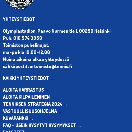
YHTEYSTIEDOT
Olympiastadion, Paavo Nurmen tie 1, 00250 Helsinki
Puh. 010 574 3959
Toimiston puhelinajat:
ma-pe klo 10.00-12.00
Muina aikoina olkaa yhteydessä
sähköpostitse: toimisto@tennis.fi
KAIKKI YHTEYSTIEDOT →
ALOITA HARRASTUS →
ALOITA KILPAILEMINEN →
TENNIKSEN STRATEGIA 2024 →
VASTUULLISUUSOHJELMA →
KUVAPANKKI →
FAQ – USEIN KYSYTYT KYSYMYKSET →