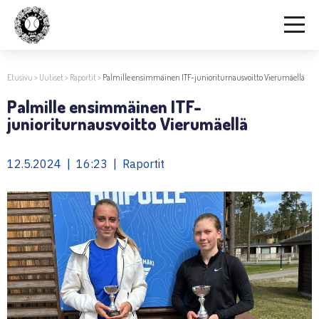
Etusivu
>
Uutiset
>
Raportit
>
Palmille ensimmäinen ITF-junioriturnausvoitto Vierumäellä
Palmille ensimmäinen ITF-
junioriturnausvoitto Vierumäellä
12.5.2024 | 16:23 | Raportit