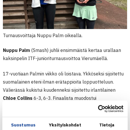
Turnausvoittaja Nuppu Palm oikealla.
Nuppu Palm
(Smash) juhlii ensimmäistä kertaa urallaan
kaksinpelin ITF-junioriturnausvoittoa Vierumäellä.
17-vuotiaan Palmin viikko oli loistava. Ykköseksi sijoitettu
suomalainen eteni ilman erätappioita loppuotteluun.
Välierässä kukistui kuudenneksi sijoitettu irlantilainen
Chloe Collins
6-3, 6-3. Finaalista muodostui
jännitysnäytelmä tsekkiläisen
Klara Stepankovan
kanssa.
Palm vei tiukan koitoksen ja turnauksen nimiinsä erin 7-
6(3), 0-6, 7-5.
Suostumus
Yksityiskohdat
Tietoja