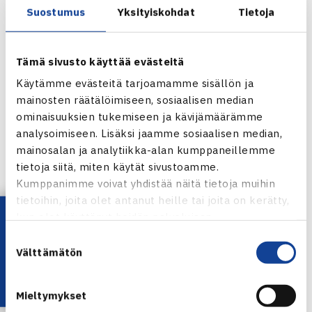
Suostumus
Yksityiskohdat
Tietoja
Video 1 – Vesa Virtanen ja Eeva Korte
Tämä sivusto käyttää evästeitä
Video 2 – Juhani ja Jutta Luhtinen
Käytämme evästeitä tarjoamamme sisällön ja
mainosten räätälöimiseen, sosiaalisen median
Video 3 – Jyri Häyrinen ja Jarno Tiusanen
ominaisuuksien tukemiseen ja kävijämäärämme
analysoimiseen. Lisäksi jaamme sosiaalisen median,
Voittaja palkitaan kahden hengen matkalla Porsche
mainosalan ja analytiikka-alan kumppaneillemme
Tennis Grand Prix -kilpailuun huhtikuussa 2018. Matkan
tietoja siitä, miten käytät sivustoamme.
Kumppanimme voivat yhdistää näitä tietoja muihin
aikana tavataan Porschen Ambassador -pelaaja, nautitaan
tietoihin, joita olet antanut heille tai joita on kerätty,
huipputenniksestä ja tutustutaan Porschen uusimpiin
Lataa OmaTennis!
kun olet käyttänyt heidän palvelujaan.
malleihin. Voittaja julkistetaan Tennisgaalassa 2017.
Suostumuksen
Välttämätön
valinta
Äänestä omaa suosikkiasi tykkäämällä lempivideostasi
Tennisliiton Facebookissa tai Instagramissa. Videoiden
Mieltymykset
saamat tykkäykset/reaktiot lasketaan yhteen ja eniten