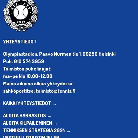
YHTEYSTIEDOT
Olympiastadion, Paavo Nurmen tie 1, 00250 Helsinki
Puh. 010 574 3959
Toimiston puhelinajat:
ma-pe klo 10.00-12.00
Muina aikoina olkaa yhteydessä
sähköpostitse: toimisto@tennis.fi
KAIKKI YHTEYSTIEDOT →
ALOITA HARRASTUS →
ALOITA KILPAILEMINEN →
TENNIKSEN STRATEGIA 2024 →
VASTUULLISUUSOHJELMA →