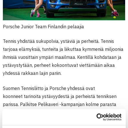
Porsche Junior Team Finlandin pelaajia
Tennis yhdistää sukupolvia, ystäviä ja perheitä. Tennis
tarjoaa elämyksiä, tunteita ja liikuttaa kymmeniä miljoonia
ihmisiä vuosittain ympäri maailmaa. Kentillä kohdataan ja
ystävystytään, perheet kokoontuvat viettämään aikaa
yhdessä rakkaan lajin pariin.
Suomen Tennisliitto ja Porsche yhdessä ovat
koonneet tarinoita ystävyydestä ja perheistä tenniksen
parissa. Palkitse Pelikaveri -kampanjan kolme parasta
tarinaa on nyt valittu ja on aika valita voittaja.
Finalistivideot: