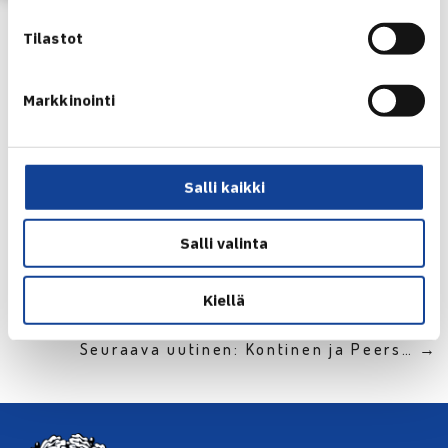
tykkäyksiä keränneet pelikaverit voittavat kilpailun.
Tilastot
Kilpailuaika päättyy sunnuntaina 12.11.2017 keskiyöllä.
Markkinointi
Videot Facebookissa
Videot Instagramissa
Salli kaikki
Jaa:
Salli valinta
Kiellä
← Edellinen
Seuraava uutinen: Kontinen ja Peers… →