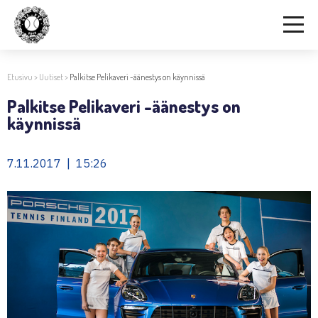
Etusivu
>
Uutiset
>
Palkitse Pelikaveri -äänestys on käynnissä
Palkitse Pelikaveri -äänestys on
käynnissä
7.11.2017 | 15:26