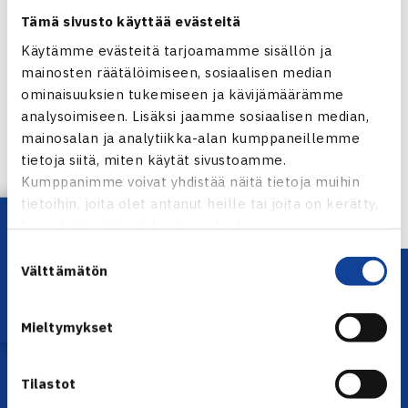
ITF –kilpailuihin, jotka alkavat helmikuussa tyttöjen
Tämä sivusto käyttää evästeitä
osalta.
Käytämme evästeitä tarjoamamme sisällön ja
mainosten räätälöimiseen, sosiaalisen median
Jaa:
ominaisuuksien tukemiseen ja kävijämäärämme
analysoimiseen. Lisäksi jaamme sosiaalisen median,
mainosalan ja analytiikka-alan kumppaneillemme
tietoja siitä, miten käytät sivustoamme.
← Edellinen
Kumppanimme voivat yhdistää näitä tietoja muihin
Seuraava uutinen: Nieminen 24.sijoitettu
tietoihin, joita olet antanut heille tai joita on kerätty,
Australiassa… →
Lataa OmaTennis!
kun olet käyttänyt heidän palvelujaan.
Suostumuksen
Välttämätön
valinta
Mieltymykset
Tilastot