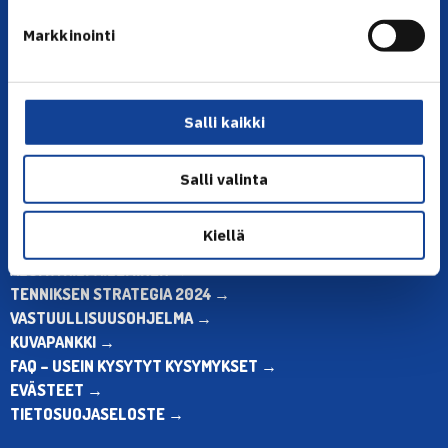
YHTEYSTIEDOT
Markkinointi
Olympiastadion, Paavo Nurmen tie 1, 00250 Helsinki
Puh. 010 574 3959
Toimiston puhelinajat:
ma-pe klo 10.00-12.00
Salli kaikki
Muina aikoina olkaa yhteydessä
sähköpostitse: toimisto@tennis.fi
Salli valinta
KAIKKI YHTEYSTIEDOT →
Kiellä
ALOITA HARRASTUS →
ALOITA KILPAILEMINEN →
TENNIKSEN STRATEGIA 2024 →
VASTUULLISUUSOHJELMA →
KUVAPANKKI →
FAQ – USEIN KYSYTYT KYSYMYKSET →
EVÄSTEET →
TIETOSUOJASELOSTE →