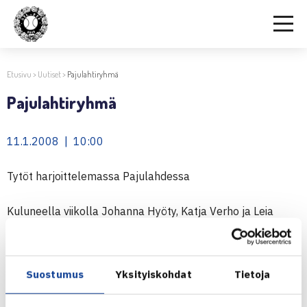
Etusivu
>
Uutiset
>
Pajulahtiryhmä
Pajulahtiryhmä
11.1.2008 | 10:00
Tytöt harjoittelemassa Pajulahdessa
Kuluneella viikolla Johanna Hyöty, Katja Verho ja Leia
Kaukonen ovat harjoitelleet Pajulahtiryhmän mukana.
Katja loukkaantui lievästi tiistaina ja Leia tuli hänen
tilalleen harjoittelemaan. Tytöt ovat
Suostumus
Yksityiskohdat
Tietoja
valmistautumassa tuleviin edustustehtäviin sekä kevään