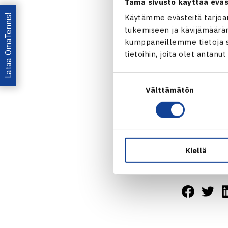
Tämä sivusto käyttää eväs
2.kierrosta:
Lataa OmaTennis!
Käytämme evästeitä tarjoa
62 62
tukemiseen ja kävijämääräm
Puolivälieriä
kumppaneillemme tietoja si
tietoihin, joita olet antanu
Ulmin TE
Suostumuksen
Välttämätön
valinta
Kiellä
Jaa: