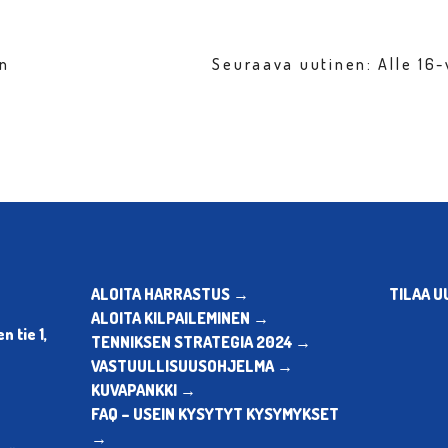
en
Seuraava uutinen: Alle 16
ALOITA HARRASTUS →
TILAA U
ALOITA KILPAILEMINEN →
 tie 1,
TENNIKSEN STRATEGIA 2024 →
VASTUULLISUUSOHJELMA →
KUVAPANKKI →
FAQ – USEIN KYSYTYT KYSYMYKSET
→