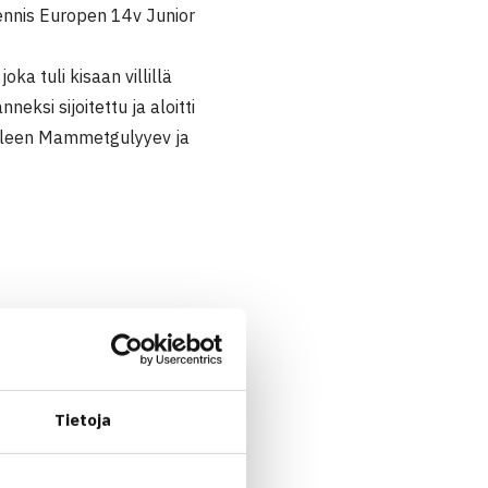
Tennis Europen 14v Junior
ka tuli kisaan villillä
neksi sijoitettu ja aloitti
jälleen Mammetgulyyev ja
Tietoja