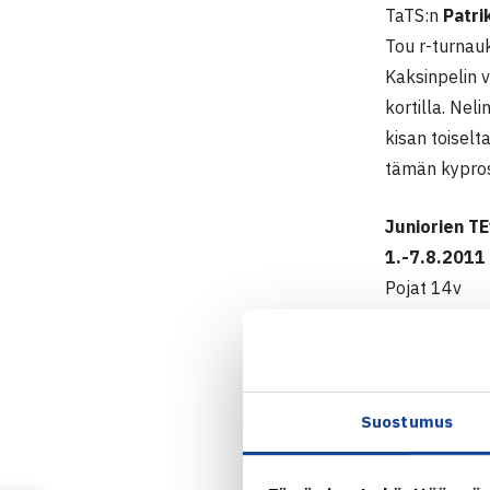
TaTS:n
Patri
Tou r-turnau
Kaksinpelin v
kortilla. Neli
kisan toiselt
tämän kypros
Juniorien TE
1.-7.8.2011
Pojat 14v
Kaksinpeli
1.kierrosta: 
2.kierrosta:
3.kierrosta: 
Suostumus
Puolivälieriä
Nelinpeli