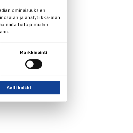
ter/Maximilian Öttle Saksa
edian ominaisuuksien
nosalan ja analytiikka-alan
n Italia (6.) 61 75
 näitä tietoja muihin
jaan.
Markkinointi
Salli kaikki