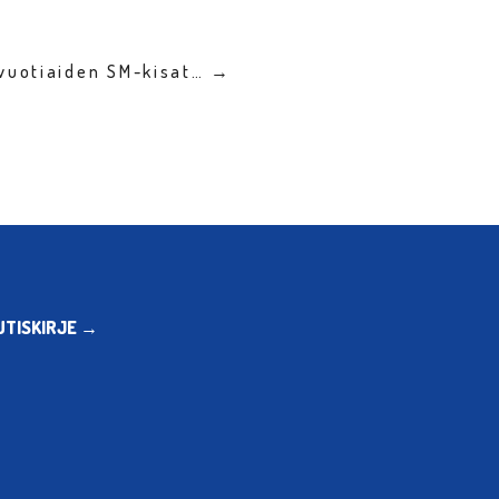
-vuotiaiden SM-kisat… →
UTISKIRJE →