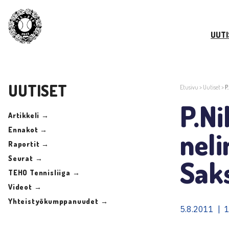
UUTI
UUTISET
Etusivu
>
Uutiset
>
P
P.Ni
Artikkeli →
Ennakot →
neli
Raportit →
Seurat →
Sak
TEHO Tennisliiga →
Videot →
Yhteistyökumppanuudet →
5.8.2011 | 