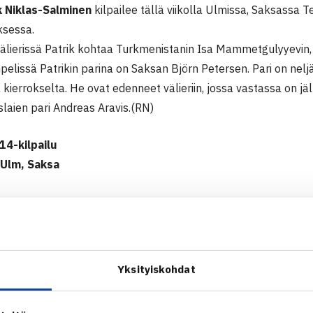
k Niklas-Salminen
kilpailee tällä viikolla Ulmissa, Saksassa 
ksessa.
älierissä Patrik kohtaa Turkmenistanin Isa Mammetgulyyevin, jo
npelissä Patrikin parina on Saksan Björn Petersen. Pari on neljän
a kierrokselta. He ovat edenneet välieriin, jossa vastassa on 
laien pari Andreas Aravis.(RN)
14-kilpailu
 Ulm, Saksa
Patrik Niklas-Salminen (12.) – Louis Wessels Saksa 63 75
 Niklas-Salminen – Moritz Geis Saksa 62 61
Niklas-Salminen – Alessandro Dragoni Italia (karsija) 64 75
Yksityiskohdat
: Niklas-Salminen – Marko Osmakcic Sveitsi (16.) 63 75