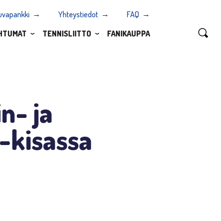
uvapankki
Yhteystiedot
FAQ
HTUMAT
TENNISLIITTO
FANIKAUPPA
n- ja
4-kisassa