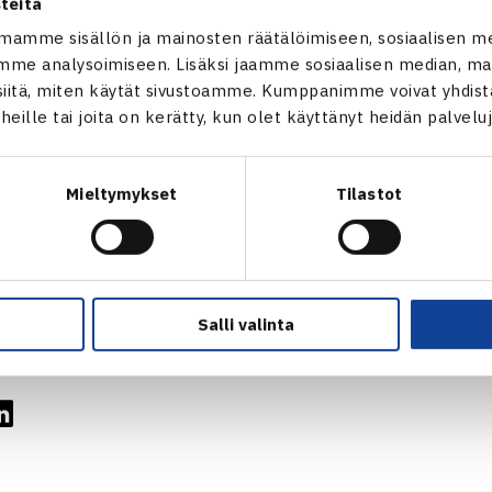
teitä
 Patrik Niklas-Salminen/Björn Petersen Saksa (4.) – Lukas Mön
mamme sisällön ja mainosten räätälöimiseen, sosiaalisen m
me analysoimiseen. Lisäksi jaamme sosiaalisen median, mai
: Niklas-Salminen/Petersen – Gian Marco Moroni/Dmitry Shatali
itä, miten käytät sivustoamme. Kumppanimme voivat yhdistää
t heille tai joita on kerätty, kun olet käyttänyt heidän palvelu
14 Junior Tour-turnaus verkossa
Mieltymykset
Tilastot
Patrik Niklas-Salminen
Salli valinta