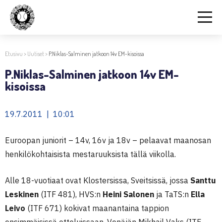
Etusivu
>
Uutiset
>
P.Niklas-Salminen jatkoon 14v EM-kisoissa
P.Niklas-Salminen jatkoon 14v EM-
kisoissa
19.7.2011 | 10:01
Euroopan juniorit – 14v, 16v ja 18v – pelaavat maanosan
henkilökohtaisista mestaruuksista tällä viikolla.
Alle 18-vuotiaat ovat Klostersissa, Sveitsissä, jossa
Santtu
Leskinen
(ITF 481), HVS:n
Heini Salonen
ja TaTS:n
Ella
Leivo
(ITF 671) kokivat maanantaina tappion