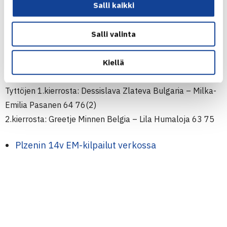
Salli kaikki
18.-24.7.2011 Plzen, Tsekki
Kaksinpelit
Poikien 1.kierrosta: Mikael Yemer Ruotsi – Aaro Pöllänen
Salli valinta
60 63
2.kierrosta: Patrik Niklas-Salminen – Lukas Daels Belgia
Kiellä
61 63
Tyttöjen 1.kierrosta: Dessislava Zlateva Bulgaria – Milka-
Emilia Pasanen 64 76(2)
2.kierrosta: Greetje Minnen Belgia – Lila Humaloja 63 75
Plzenin 14v EM-kilpailut verkossa