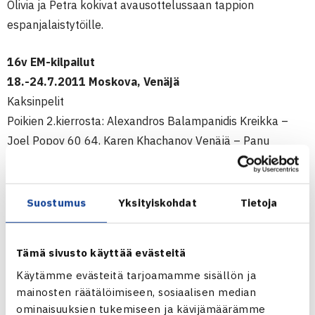
Olivia ja Petra kokivat avausottelussaan tappion
espanjalaistytöille.
16v EM-kilpailut
18.-24.7.2011 Moskova, Venäjä
Kaksinpelit
Poikien 2.kierrosta: Alexandros Balampanidis Kreikka –
Joel Popov 60 64, Karen Khachanov Venäjä – Panu
Virtanen 61 62
Tyttöjen 1.kierrosta: Laura Gulbe Latvia – Olivia Pimiä 60
61
Suostumus
Yksityiskohdat
Tietoja
2.kierrosta: Giorgia Marchetti Italia – Petra Piirtola 64 62
Nelinpelit
Tämä sivusto käyttää evästeitä
Tyttöjen 2.kierrosta: Miriam Civera Lima/Sara Sorribes
Käytämme evästeitä tarjoamamme sisällön ja
Tormo Espanja – Piirtola/Pimiä 61 62
mainosten räätälöimiseen, sosiaalisen median
ominaisuuksien tukemiseen ja kävijämäärämme
Moskovan 16v EM-kilpailut verkossa