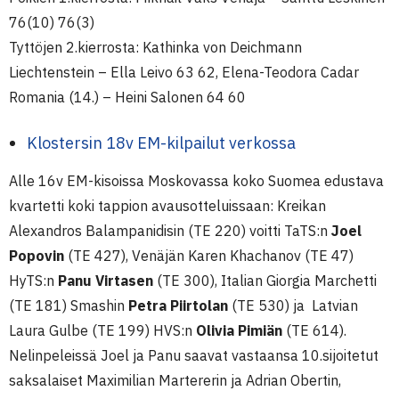
76(10) 76(3)
Tyttöjen 2.kierrosta: Kathinka von Deichmann
Liechtenstein – Ella Leivo 63 62, Elena-Teodora Cadar
Romania (14.) – Heini Salonen 64 60
Klostersin 18v EM-kilpailut verkossa
Alle 16v EM-kisoissa Moskovassa koko Suomea edustava
kvartetti koki tappion avausotteluissaan: Kreikan
Alexandros Balampanidisin (TE 220) voitti TaTS:n
Joel
Popovin
(TE 427), Venäjän Karen Khachanov (TE 47)
HyTS:n
Panu Virtasen
(TE 300), Italian Giorgia Marchetti
(TE 181) Smashin
Petra Piirtolan
(TE 530) ja Latvian
Laura Gulbe (TE 199) HVS:n
Olivia Pimiän
(TE 614).
Nelinpeleissä Joel ja Panu saavat vastaansa 10.sijoitetut
saksalaiset Maximilian Martererin ja Adrian Obertin,