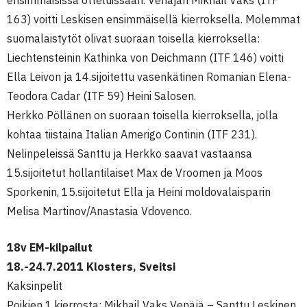
ensimmäisissä otteluissaan. Venäjän Mikhail Vaks (ITF
163) voitti Leskisen ensimmäisellä kierroksella. Molemmat
suomalaistytöt olivat suoraan toisella kierroksella:
Liechtensteinin Kathinka von Deichmann (ITF 146) voitti
Ella Leivon ja 14.sijoitettu vasenkätinen Romanian Elena-
Teodora Cadar (ITF 59) Heini Salosen.
Herkko Pöllänen on suoraan toisella kierroksella, jolla
kohtaa tiistaina Italian Amerigo Continin (ITF 231).
Nelinpeleissä Santtu ja Herkko saavat vastaansa
15.sijoitetut hollantilaiset Max de Vroomen ja Moos
Sporkenin, 15.sijoitetut Ella ja Heini moldovalaisparin
Melisa Martinov/Anastasia Vdovenco.
18v EM-kilpailut
18.-24.7.2011 Klosters, Sveitsi
Kaksinpelit
Poikien 1.kierrosta: Mikhail Vaks Venäjä – Santtu Leskinen