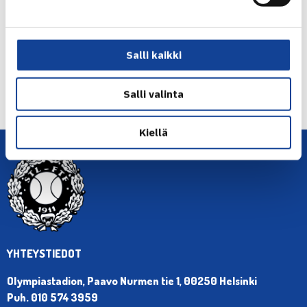
Jaa:
Salli kaikki
← Edellinen
Seuraava uutinen: T.Nieminen pääsarjaan… →
Salli valinta
Kiellä
YHTEYSTIEDOT
Olympiastadion, Paavo Nurmen tie 1, 00250 Helsinki
Puh. 010 574 3959