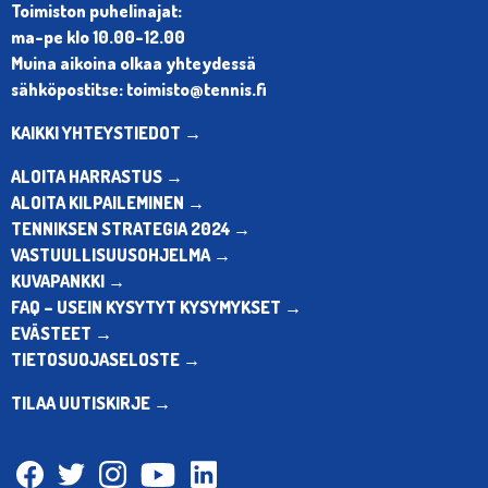
Toimiston puhelinajat:
ma-pe klo 10.00-12.00
Muina aikoina olkaa yhteydessä
sähköpostitse: toimisto@tennis.fi
KAIKKI YHTEYSTIEDOT →
ALOITA HARRASTUS →
ALOITA KILPAILEMINEN →
TENNIKSEN STRATEGIA 2024 →
VASTUULLISUUSOHJELMA →
KUVAPANKKI →
FAQ – USEIN KYSYTYT KYSYMYKSET →
EVÄSTEET →
TIETOSUOJASELOSTE →
TILAA UUTISKIRJE →