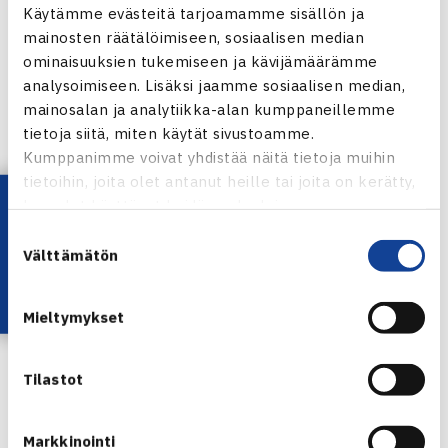
Käytämme evästeitä tarjoamamme sisällön ja
Nissinen OVS 6-4, 6-2
mainosten räätälöimiseen, sosiaalisen median
2-parit
ominaisuuksien tukemiseen ja kävijämäärämme
Veli-Pekka Antila/Markku Savusalo OVS – Ilkka Ketola /
analysoimiseen. Lisäksi jaamme sosiaalisen median,
Joonas Välilä TVS 6-1, 6-2
mainosalan ja analytiikka-alan kumppaneillemme
tietoja siitä, miten käytät sivustoamme.
Ottelutulokset: HLK-ÅLK
Kumppanimme voivat yhdistää näitä tietoja muihin
tietoihin, joita olet antanut heille tai joita on kerätty,
Kaksinpelit:
Lataa OmaTennis!
kun olet käyttänyt heidän palvelujaan.
1-pelaajat
Suostumuksen
Ville Äyräs ÅLK – Tomasz Zarzeczny HLK 6-1, 6-1.
Välttämätön
valinta
2-pelaajat
Max Sjövall ÅLK – Vili Nurmi HLK 7-6,6-2.
Mieltymykset
3-pelaajat
Ville Nygård ÅLK – Henrik Zilliacus HLK 6-0,6-2
Tilastot
Onnea voittajille!
Markkinointi