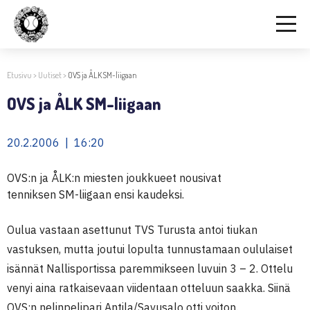
Etusivu
>
Uutiset
>
OVS ja ÅLK SM-liigaan
OVS ja ÅLK SM-liigaan
20.2.2006 | 16:20
OVS:n ja ÅLK:n miesten joukkueet nousivat
tenniksen SM-liigaan ensi kaudeksi.
Oulua vastaan asettunut TVS Turusta antoi tiukan
vastuksen, mutta joutui lopulta tunnustamaan oululaiset
isännät Nallisportissa paremmikseen luvuin 3 – 2. Ottelu
venyi aina ratkaisevaan viidentaan otteluun saakka. Siinä
OVS:n nelinpelipari Antila/Savusalo otti voiton.