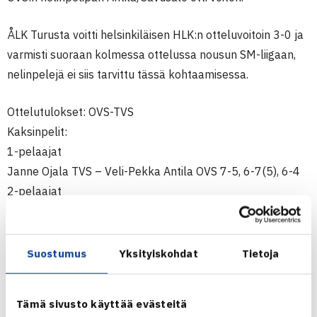
ÅLK Turusta voitti helsinkiläisen HLK:n otteluvoitoin 3-0 ja
varmisti suoraan kolmessa ottelussa nousun SM-liigaan,
nelinpelejä ei siis tarvittu tässä kohtaamisessa.
Ottelutulokset: OVS-TVS
Kaksinpelit:
1-pelaajat
Janne Ojala TVS – Veli-Pekka Antila OVS 7-5, 6-7(5), 6-4
2-pelaajat
Eerik Anttinen OVS-Ilkka Ketola TVS 6-1, 6-4
3-pelaajat
Tommi Nissinen OVS – Juha Auvinen TVS 2-6, 6-3, 6-4
Suostumus
Yksityiskohdat
Tietoja
Nelinpelit:
1-parit
Tämä sivusto käyttää evästeitä
Janne Ojala/ Juha Auvinen TVS – Eerik Anttinen/ Tommi