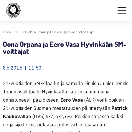
Etusivu
>
Uutiset
>
Oona Orpana ja Eero Vasa Hyvinkään SM-voittajat
Oona Orpana ja Eero Vasa Hyvinkään SM-
voittajat
8.6.2015 | 11:50
21-vuotiaiden SM-kilpailut ja samalla Finnish Junior Tennis
Tourin osakilpailu Hyvinkäällä saatiin sunnuntaina
onnistuneesti päätökseen.
Eero Vasa
(ÅLK) voitti poikien
21-vuotiaiden Suomen mestaruuden päihitettyään
Patrick
Kaukovallan
(HVS) 6-7, 6-2, 6-3. Poikien sarjassa kaikki
neljä sijoitettua pelaajaa putosivat jo pääsarjan