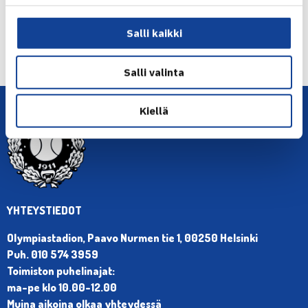
← Edellinen
Salli kaikki
Seuraava uutinen: Tampereen SEB JGP… →
Salli valinta
Kiellä
YHTEYSTIEDOT
Olympiastadion, Paavo Nurmen tie 1, 00250 Helsinki
Puh. 010 574 3959
Toimiston puhelinajat:
ma-pe klo 10.00-12.00
Muina aikoina olkaa yhteydessä