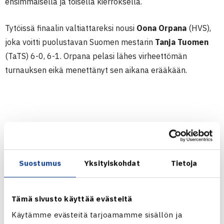
ensimmäisellä ja toisella kierroksella.
Tytöissä finaalin valtiattareksi nousi
Oona Orpana
(HVS),
joka voitti puolustavan Suomen mestarin
Tanja Tuomen
(TaTS) 6-0, 6-1. Orpana pelasi lähes virheettömän
turnauksen eikä menettänyt sen aikana erääkään.
Patrick Kaukovaltakin sai kultamitalin kaulaansa
Suostumus
Yksityiskohdat
Tietoja
voitettuaan Emil Ruusuvuoren kanssa
nelinpelinloppuottelussa
Pyry Hyrkkösen
ja
Joel
Popovin
6-2, 6-2. Tyttöjen nelinpelin voittivat
Milka-Emilia
Tämä sivusto käyttää evästeitä
Pasanen
ja
Monica Malinen
.
Käytämme evästeitä tarjoamamme sisällön ja