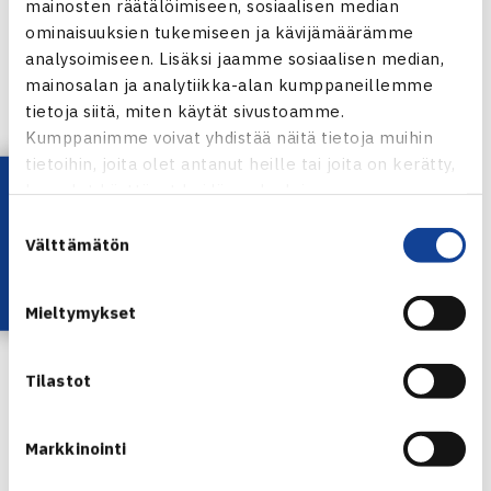
mainosten räätälöimiseen, sosiaalisen median
ominaisuuksien tukemiseen ja kävijämäärämme
analysoimiseen. Lisäksi jaamme sosiaalisen median,
Tennisliiton kilpailupäällikkö
Raisa Törnroos-Heinonen
mainosalan ja analytiikka-alan kumppaneillemme
nautti Hyvinkään kilpailutunnelmasta ja kiitteli puitteita.
tietoja siitä, miten käytät sivustoamme.
Kumppanimme voivat yhdistää näitä tietoja muihin
tietoihin, joita olet antanut heille tai joita on kerätty,
– Kentät olivat todella loistavassa kunnossa. Tästä
Lataa OmaTennis!
kun olet käyttänyt heidän palvelujaan.
Hyvinkään on hyvä suunnata kohti kymppitonnikisoja.
Suostumuksen
Välttämätön
valinta
Hyvinkään Tennisseura järjestää Miesten ITF Futures -
Mieltymykset
tason 10 000 dollarin ammattilaisturnauksen Pihkalan
Urheilupuistossa 8.-15.8.2015.
Tilastot
Jaa:
Markkinointi