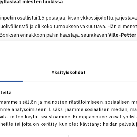
jylläsivät miesten luokissa
npeliin osallistui 15 pelaajaa; kisan ykkössijoitettu, järjestä
 puolivälieristä ja oli koko turnauksen vakuuttava. Hän ei me
 Boriksen ennakkoon pahin haastaja, seurakaveri
Ville-Petter
 lievän polvivamman takia, vaikka nelinpeliin sitten osallistuiki
nen
koki välierissä 6-7, 2-6 tappion Smash-Kotkan 16-vuotiaa
i välierissä kolmossijoitetun HVS:n
Patrick Kaukovallan
6-4, 
nausvoitto irtosi melko helposti nuoremmasta Ahdista luvuin 6
Yksityiskohdat
eliin tuli viisi paria. Siinä Ahdin veljekset Ville-Petteri ja Valt
isäntäseuran hienoa viikonloppua voittamalla loppuottelussa 
teitä
Koskikurun
6-0, 6-1.
mamme sisällön ja mainosten räätälöimiseen, sosiaalisen m
me analysoimiseen. Lisäksi jaamme sosiaalisen median, mai
ilpailu on 28.-30.3. Meilahden liikuntakeskuksessa Helsingiss
itä, miten käytät sivustoamme. Kumppanimme voivat yhdistää
t heille tai joita on kerätty, kun olet käyttänyt heidän palvelu
or Tennis Tour
ut