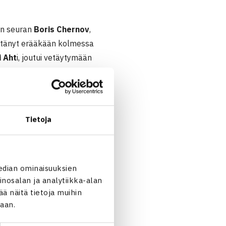
vän seuran
Boris Chernov
,
nettänyt erääkään kolmessa
i Aht
i, joutui vetäytymään
n. Kakkoseksi sijoitettu VT:n
lle
Valtteri Ahdille,
ja
6-1.
-1, 6-4.
Tietoja
teri olivat hyvässä vedossa ja
LVS:n
Oskari Niemisen
ja
edian ominaisuuksien
nosalan ja analytiikka-alan
ä, jossa sen järjestää HLK:
 näitä tietoja muihin
jaan.