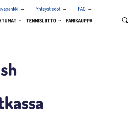
uvapankki
Yhteystiedot
FAQ
HTUMAT
TENNISLIITTO
FANIKAUPPA
ish
otkassa