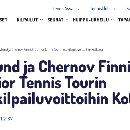
TennisÄssä
TennisClub
K
SET
KILPAILUT
SEURAT
HUIPPU-URHEILU
TAPA
ylund ja Chernov Finnish Junior Tennis Tourin osakilpailuvoittoihin Kotkassa
nd ja Chernov Finn
or Tennis Tourin
ilpailuvoittoihin K
 12:37