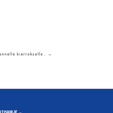
annelle kierrokselle… →
UTISKIRJE →