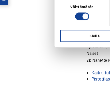
Suostumuksen
17.-19.1.201
Välttämätön
valinta
Järj: Smash
Luokkien lop
Miehet
Kiellä
2p Boris Che
4p Valtteri 
Naiset
2p Nanette N
Kaikki tu
Pistetila