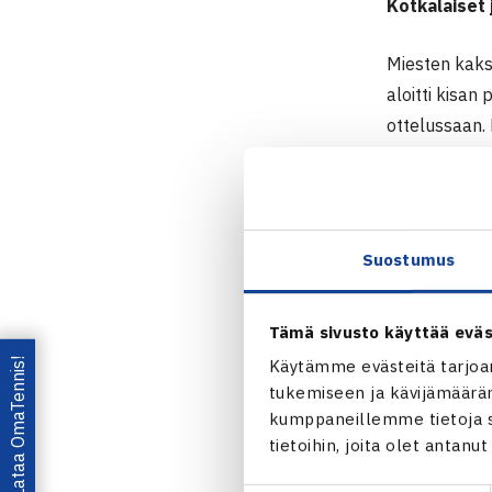
Kotkalaiset 
Miesten kaksi
aloitti kisan
ottelussaan.
kaksinpelistä
Elmo Kekko
Chernov voitt
Chernovin tur
Suostumus
Miesten nelinp
täydensivät 
Tämä sivusto käyttää eväs
KoTS:n
Emil 
Lataa OmaTennis!
Käytämme evästeitä tarjoa
tukemiseen ja kävijämääräm
Seuraava osak
kumppaneillemme tietoja si
tietoihin, joita olet antanu
Finnish Juni
1.osakilpail