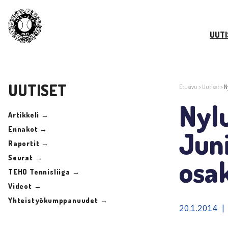
UUTI
UUTISET
Etusivu
>
Uutiset
>
N
Nylu
Artikkeli →
Ennakot →
Juni
Raportit →
Seurat →
osak
TEHO Tennisliiga →
Videot →
Yhteistyökumppanuudet →
20.1.2014 |