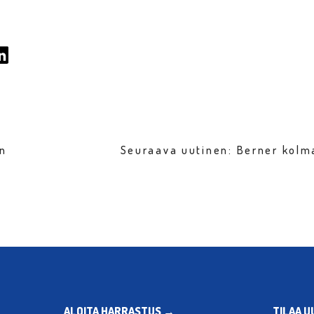
en
Seuraava uutinen: Berner kolm
ALOITA HARRASTUS →
TILAA U