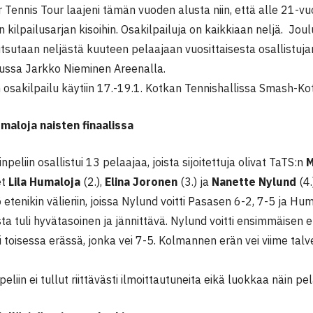
r Tennis Tour laajeni tämän vuoden alusta niin, että alle 21-v
 kilpailusarjan kisoihin. Osakilpailuja on kaikkiaan neljä. Jo
utsutaan neljästä kuuteen pelaajaan vuosittaisesta osallistuj
ussa Jarkko Nieminen Areenalla.
osakilpailu käytiin 17.-19.1. Kotkan Tennishallissa Smash-Ko
maloja naisten finaalissa
peliin osallistui 13 pelaajaa, joista sijoitettuja olivat TaTS:n
M
et
Lila Humaloja
(2.),
Elina Joronen
(3.) ja
Nanette Nylund
(4.
etenikin välieriin, joissa Nylund voitti Pasasen 6-2, 7-5 ja Hu
a tuli hyvätasoinen ja jännittävä. Nylund voitti ensimmäisen
i toisessa erässä, jonka vei 7-5. Kolmannen erän vei viime ta
eliin ei tullut riittävästi ilmoittautuneita eikä luokkaa näin pel