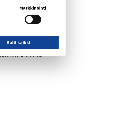
Markkinointi
Salli kaikki
i Nieminen LVS 60 61