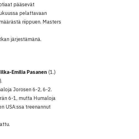
uotiaat pääsevät
ulukuussa pelattavaan
amäärästä riippuen. Masters
tkan järjestämänä.
ilka-Emilia Pasanen
(1.)
).
maloja Jorosen 6-2, 6-2.
 erän 6-1, mutta Humaloja
lven USA:ssa treenannut
attu.