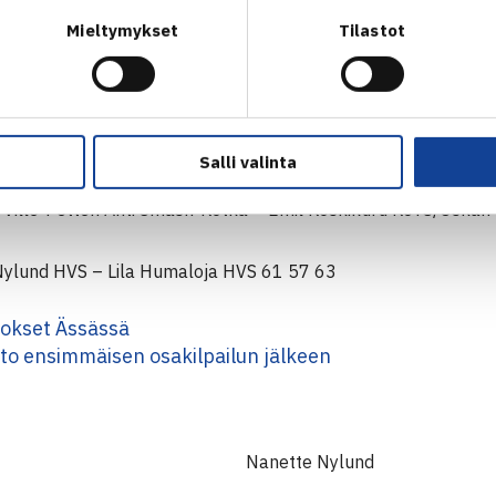
4 Kotkan tennishalli
Mieltymykset
Tilastot
-Kotka
puottelutulokset
Salli valinta
rnov Smash-Kotka – Valtteri Ahti Smash-Kotka 61 64
ja Ville-Petteri Ahti Smash-Kotka – Emil Koskikuru KoTS/Oskar
ylund HVS – Lila Humaloja HVS 61 57 63
lokset Ässässä
sto ensimmäisen osakilpailun jälkeen
Nanette Nylund