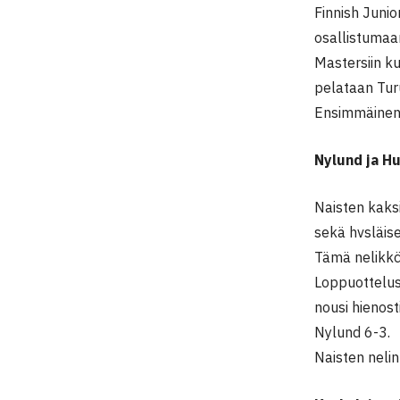
Finnish Junio
osallistumaan
Mastersiin k
pelataan Tur
Ensimmäinen 
Nylund ja Hu
Naisten kaksin
sekä hvsläis
Tämä nelikkö 
Loppuottelust
nousi hienost
Nylund 6-3.
Naisten nelinp