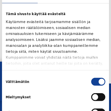
Tämä sivusto käyttää evästeitä
Käytämme evästeitä tarjoamamme sisällön ja
mainosten räätälöimiseen, sosiaalisen median
ominaisuuksien tukemiseen ja kävijämäärämme
Jaa:
analysoimiseen. Lisäksi jaamme sosiaalisen median,
mainosalan ja analytiikka-alan kumppaneillemme
tietoja siitä, miten käytät sivustoamme.
Kumppanimme voivat yhdistää näitä tietoja muihin
tietoihin, joita olet antanut heille tai joita on kerätty,
← Edellinen
Lataa OmaTennis!
kun olet käyttänyt heidän palvelujaan.
Suostumuksen
Välttämätön
valinta
Mieltymykset