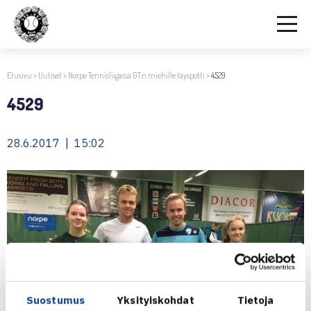
Etusivu
>
Uutiset
>
Norpe Tennisliigassa GT:n miehille täyspotti
>
4529
4529
28.6.2017 | 15:02
Suostumus
Yksityiskohdat
Tietoja