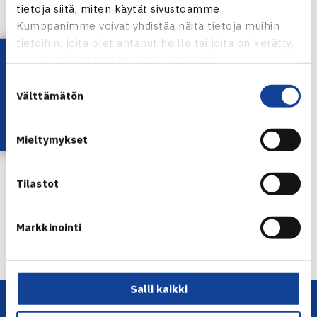
tietoja siitä, miten käytät sivustoamme.
Kumppanimme voivat yhdistää näitä tietoja muihin
tietoihin, joita olet antanut heille tai joita on kerätty,
Lataa OmaTennis!
kun olet käyttänyt heidän palvelujaan.
Suostumuksen
Välttämätön
valinta
Mieltymykset
Jaa:
Tilastot
← Edellinen
Seuraava uutinen: van Riet ja… →
Markkinointi
Salli kaikki