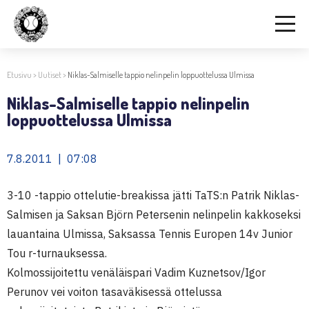
Etusivu
>
Uutiset
>
Niklas-Salmiselle tappio nelinpelin loppuottelussa Ulmissa
Niklas-Salmiselle tappio nelinpelin
loppuottelussa Ulmissa
7.8.2011 | 07:08
3-10 -tappio ottelutie-breakissa jätti TaTS:n Patrik Niklas-
Salmisen ja Saksan Björn Petersenin nelinpelin kakkoseksi
lauantaina Ulmissa, Saksassa Tennis Europen 14v Junior
Tou r-turnauksessa.
Kolmossijoitettu venäläispari Vadim Kuznetsov/Igor
Perunov vei voiton tasaväkisessä ottelussa