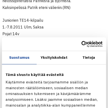
nelossijoitetuista Patrikista ja Björnistä.
Kaksinpelissä Patrik eteni välieriin.(RN)
Juniorien TE14-kilpailu
1.-7.8.2011 Ulm, Saksa
Pojat 14v
Nelinpeli
Loppuottelu: Vadim Kuznetsov/Igor Perunov Venäjä (3.) –
Patrik Niklas-Salminen/Björn Petersen Saksa (4.) 67(4) 64
Suostumus
Yksityiskohdat
Tietoja
[10-3]
Ulmin TE14 Junior Tour-turnaus verkossa
Tämä sivusto käyttää evästeitä
Käytämme evästeitä tarjoamamme sisällön ja
mainosten räätälöimiseen, sosiaalisen median
ominaisuuksien tukemiseen ja kävijämäärämme
analysoimiseen. Lisäksi jaamme sosiaalisen median,
mainosalan ja analytiikka-alan kumppaneillemme