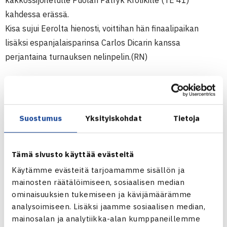
kakkossijoitetulle Puolan Patryk Krolikille (TE 41)
kahdessa erässä.
Kisa sujui Eerolta hienosti, voittihan hän finaalipaikan
lisäksi espanjalaisparinsa Carlos Dicarin kanssa
perjantaina turnauksen nelinpelin.(RN)
Juniorien TE14 -turnaus
1.-7.8.2011 Zabrze, Puola
Pojat 14v
Suostumus
Yksityiskohdat
Tietoja
Kaksinpeli
Loppuottelu: Patryk Krolik Puola (2.) – Eero Vasa (6.) 63
Tämä sivusto käyttää evästeitä
61
Nelinpeli
Käytämme evästeitä tarjoamamme sisällön ja
mainosten räätälöimiseen, sosiaalisen median
Loppuottelu: Carlos Divar Espanja/Eero Vasa – Piotr
ominaisuuksien tukemiseen ja kävijämäärämme
Matuszewski/Konrad Slowik Puola 46 62 [12-10]
analysoimiseen. Lisäksi jaamme sosiaalisen median,
mainosalan ja analytiikka-alan kumppaneillemme
Zabrzen TE14-turnaus verkossa