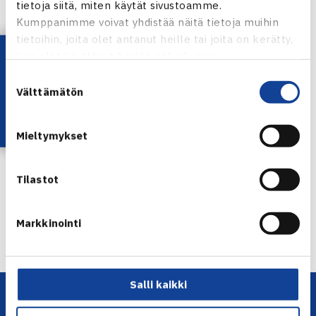
tietoja siitä, miten käytät sivustoamme.
Kumppanimme voivat yhdistää näitä tietoja muihin
tietoihin, joita olet antanut heille tai joita on kerätty,
Lataa OmaTennis!
kun olet käyttänyt heidän palvelujaan.
Suostumuksen
Välttämätön
valinta
Mieltymykset
Jaa:
Tilastot
← Edellinen
Markkinointi
Seuraava uutinen: Niklas-Salmiselle tappio
nelinpelin… →
Salli kaikki