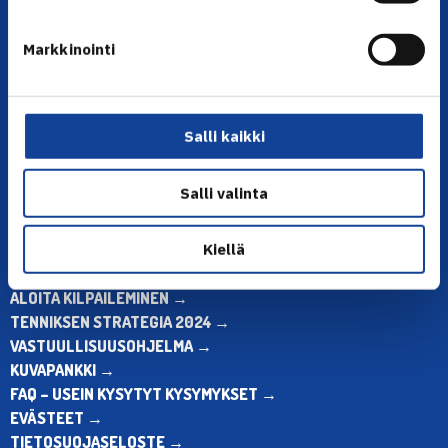
YHTEYSTIEDOT
Markkinointi
Olympiastadion, Paavo Nurmen tie 1, 00250 Helsinki
Puh. 010 574 3959
Toimiston puhelinajat:
Salli kaikki
ma-pe klo 10.00-12.00
Muina aikoina olkaa yhteydessä
Salli valinta
sähköpostitse: toimisto@tennis.fi
KAIKKI YHTEYSTIEDOT →
Kiellä
ALOITA HARRASTUS →
ALOITA KILPAILEMINEN →
TENNIKSEN STRATEGIA 2024 →
VASTUULLISUUSOHJELMA →
KUVAPANKKI →
FAQ – USEIN KYSYTYT KYSYMYKSET →
EVÄSTEET →
TIETOSUOJASELOSTE →