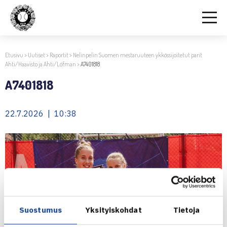
Etusivu
>
Uutiset
>
Raportit
>
Nelinpelin Suomen mestaruuteen ykkössijoitetut parit
Ahti/Haavisto ja Ahti/Löfman
>
A7401818
A7401818
22.7.2026 | 10:38
Suostumus
Yksityiskohdat
Tietoja