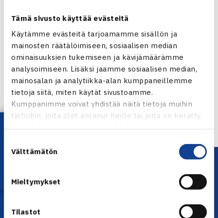
Tämä sivusto käyttää evästeitä
Käytämme evästeitä tarjoamamme sisällön ja
mainosten räätälöimiseen, sosiaalisen median
ominaisuuksien tukemiseen ja kävijämäärämme
Jaa:
analysoimiseen. Lisäksi jaamme sosiaalisen median,
mainosalan ja analytiikka-alan kumppaneillemme
tietoja siitä, miten käytät sivustoamme.
Kumppanimme voivat yhdistää näitä tietoja muihin
← Edellinen
tietoihin, joita olet antanut heille tai joita on kerätty,
Lataa OmaTennis!
kun olet käyttänyt heidän palvelujaan.
Suostumuksen
Välttämätön
valinta
Mieltymykset
Tilastot