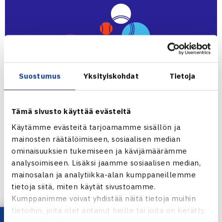
Suostumus
Yksityiskohdat
Tietoja
Sunnuntaina saatiin ratkaistua jo nelinpelien Suomen
Tämä sivusto käyttää evästeitä
mestarit.
Käytämme evästeitä tarjoamamme sisällön ja
mainosten räätälöimiseen, sosiaalisen median
ominaisuuksien tukemiseen ja kävijämäärämme
Tyttöjen nelinpelifinaali
analysoimiseen. Lisäksi jaamme sosiaalisen median,
[2] Sofia Holopainen, OVS/Saskia Soome, PTT – [1] Serena
mainosalan ja analytiikka-alan kumppaneillemme
Hatakka, Smash/Catarina Ranta, HVS 6-3, 6-7, 10-8
tietoja siitä, miten käytät sivustoamme.
Kumppanimme voivat yhdistää näitä tietoja muihin
Poikien nelinpelifinaali
tietoihin, joita olet antanut heille tai joita on kerätty,
[2] Max Alopaeus, ETS/Lenni Loukkola, OVS – [1] Jami
kun olet käyttänyt heidän palvelujaan.