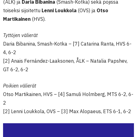
(ÅLK) ja
Daria Bibanina
(Smash-Kotka) sekä pojissa
toiseksi sijoitettu
Lenni Loukkola
(OVS) ja
Otso
Martikainen
(HVS).
Tyttöjen välierät
Daria Bibanina, Smash-Kotka – [7] Catarina Ranta, HVS 6-
4, 6-2
[2] Anais Fernández-Laaksonen, ÅLK – Natalia Papshev,
GT 6-2, 6-2
Poikien välierät
Otso Martikainen, HVS – [4] Samuli Holmberg, MTS 6-2, 6-
2
[2] Lenni Loukkola, OVS – [3] Max Alopaeus, ETS 6-1, 6-2