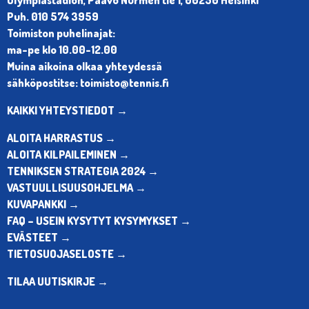
Olympiastadion, Paavo Nurmen tie 1, 00250 Helsinki
Puh. 010 574 3959
Toimiston puhelinajat:
ma-pe klo 10.00-12.00
Muina aikoina olkaa yhteydessä
sähköpostitse: toimisto@tennis.fi
KAIKKI YHTEYSTIEDOT →
ALOITA HARRASTUS →
ALOITA KILPAILEMINEN →
TENNIKSEN STRATEGIA 2024 →
VASTUULLISUUSOHJELMA →
KUVAPANKKI →
FAQ – USEIN KYSYTYT KYSYMYKSET →
EVÄSTEET →
TIETOSUOJASELOSTE →
TILAA UUTISKIRJE →