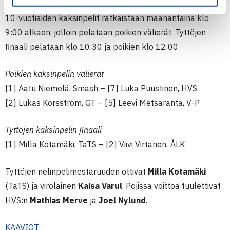
10-vuotiaiden kaksinpelit ratkaistaan maanantaina klo
9:00 alkaen, jolloin pelataan poikien välierät. Tyttöjen
finaali pelataan klo 10:30 ja poikien klo 12:00.
Poikien kaksinpelin välierät
[1] Aatu Niemelä, Smash – [7] Luka Puustinen, HVS
[2] Lukas Korsström, GT – [5] Leevi Metsäranta, V-P
Tyttöjen kaksinpelin finaali
[1] Milla Kotamäki, TaTS – [2] Viivi Virtanen, ÅLK
Tyttöjen nelinpelimestaruuden ottivat
Milla Kotamäki
(TaTS) ja virolainen
Kaisa Varul
. Pojissa voittoa tuulettivat
HVS:n
Mathias Merve
ja
Joel Nylund
.
KAAVIOT