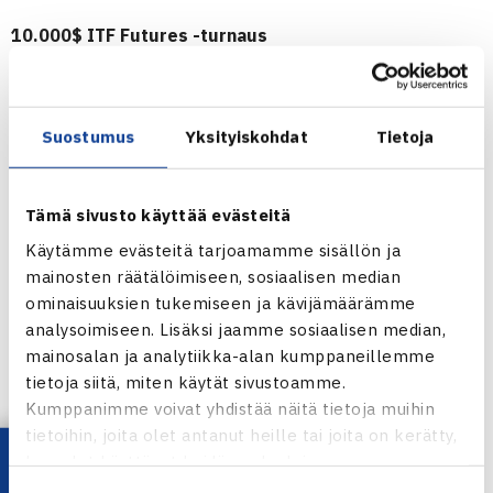
10.000$ ITF Futures -turnaus
7.-13.11.2011 Antalya, Turkki
Kaksinpeli
1.kierrosta: Michel Dornbusch Saksa – Micke Kontinen 64
Suostumus
Yksityiskohdat
Tietoja
76(5)
Antalyan ITF Futures verkossa
Tämä sivusto käyttää evästeitä
Käytämme evästeitä tarjoamamme sisällön ja
mainosten räätälöimiseen, sosiaalisen median
ominaisuuksien tukemiseen ja kävijämäärämme
analysoimiseen. Lisäksi jaamme sosiaalisen median,
mainosalan ja analytiikka-alan kumppaneillemme
Micke Kontinen
tietoja siitä, miten käytät sivustoamme.
Kumppanimme voivat yhdistää näitä tietoja muihin
Kuva: Heikki Sirkka
tietoihin, joita olet antanut heille tai joita on kerätty,
kun olet käyttänyt heidän palvelujaan.
Jaa: