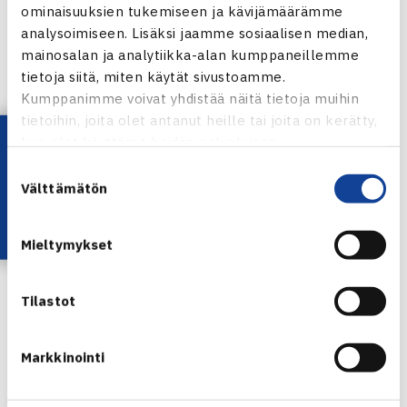
1.kierrosta: Harri Heliövaara – Greg Jones Australia (8.) 57
ominaisuuksien tukemiseen ja kävijämäärämme
64 63
analysoimiseen. Lisäksi jaamme sosiaalisen median,
mainosalan ja analytiikka-alan kumppaneillemme
Knoxvillen ATP Challengerin verkkosivut
tietoja siitä, miten käytät sivustoamme.
Harri Heliövaaran verkkosivut
Kumppanimme voivat yhdistää näitä tietoja muihin
tietoihin, joita olet antanut heille tai joita on kerätty,
Lataa OmaTennis!
kun olet käyttänyt heidän palvelujaan.
Suostumuksen
Välttämätön
valinta
Mieltymykset
Harri Heliövaara
Tilastot
Jaa:
Markkinointi