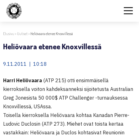
Etusivu
>
Uutiset
>
Heliövaara etenee Knoxvillessä
Heliövaara etenee Knoxvillessä
9.11.2011 | 10:18
Harri Heliövaara
(ATP 215) otti ensimmäisellä
kierroksella voiton kahdeksanneksi sijoitetusta Australian
Greg Jonesista 50 000$ ATP Challenger -turnauksessa
Knoxvillessä, USAssa.
Toisella kierroksella Heliövaara kohtaa Kanadan Pierre-
Ludovic Duclosin (ATP 273). Miehet ovat toista kertaa
vastakkain: Heliövaara ja Duclos kohtasivat Reunionin