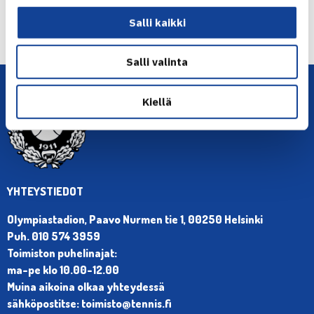
← Edellinen
Salli kaikki
Seuraava uutinen: IPP Openin ensimmäinen… →
Salli valinta
Kiellä
YHTEYSTIEDOT
Olympiastadion, Paavo Nurmen tie 1, 00250 Helsinki
Puh. 010 574 3959
Toimiston puhelinajat:
ma-pe klo 10.00-12.00
Muina aikoina olkaa yhteydessä
sähköpostitse: toimisto@tennis.fi