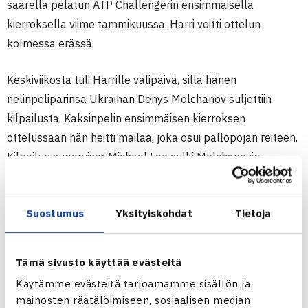
saarella pelatun ATP Challengerin ensimmäisellä
kierroksella viime tammikuussa. Harri voitti ottelun
kolmessa erässä.
Keskiviikosta tuli Harrille välipäivä, sillä hänen
nelinpeliparinsa Ukrainan Denys Molchanov suljettiin
kilpailusta. Kaksinpelin ensimmäisen kierroksen
ottelussaan hän heitti mailaa, joka osui pallopojan reiteen.
Kilpailun supervisor Michael Loo sulki Molchanovin
kilpailusta; Heliövaara ja Mochanov olivat nelinpelin
neljänneksi sijoitettuja ja heidän ensimmäisen kierroksen
Suostumus
Yksityiskohdat
Tietoja
ottelunsa olisi ollut ohjelmassa keskiviikkona.(RN)
50 000$ ATP Challenger -turnaus
Tämä sivusto käyttää evästeitä
7.-13.11.2011 Knoxville, USA
Käytämme evästeitä tarjoamamme sisällön ja
Kaksinpeli
mainosten räätälöimiseen, sosiaalisen median