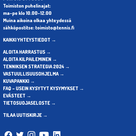
Toimiston puhelinajat:
ma-pe klo 10.00-12.00
Muina aikoina olkaa yhteydessä
sähköpostitse: toimisto@tennis.fi
KAIKKI YHTEYSTIEDOT →
ALOITA HARRASTUS →
ALOITA KILPAILEMINEN →
TENNIKSEN STRATEGIA 2024 →
VASTUULLISUUSOHJELMA →
KUVAPANKKI →
FAQ – USEIN KYSYTYT KYSYMYKSET →
EVÄSTEET →
TIETOSUOJASELOSTE →
TILAA UUTISKIRJE →