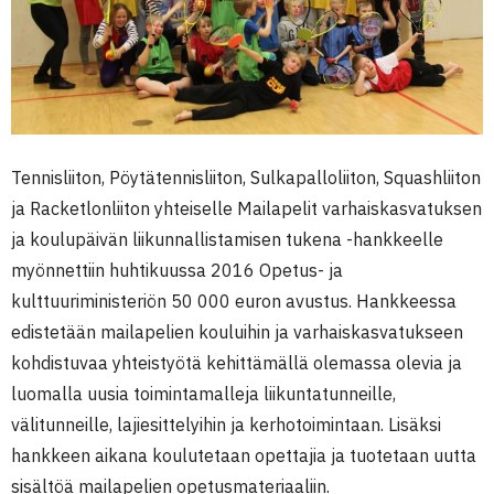
Tennisliiton, Pöytätennisliiton, Sulkapalloliiton, Squashliiton
ja Racketlonliiton yhteiselle Mailapelit varhaiskasvatuksen
ja koulupäivän liikunnallistamisen tukena -hankkeelle
myönnettiin huhtikuussa 2016 Opetus- ja
kulttuuriministeriön 50 000 euron avustus. Hankkeessa
edistetään mailapelien kouluihin ja varhaiskasvatukseen
kohdistuvaa yhteistyötä kehittämällä olemassa olevia ja
luomalla uusia toimintamalleja liikuntatunneille,
välitunneille, lajiesittelyihin ja kerhotoimintaan. Lisäksi
hankkeen aikana koulutetaan opettajia ja tuotetaan uutta
sisältöä mailapelien opetusmateriaaliin.