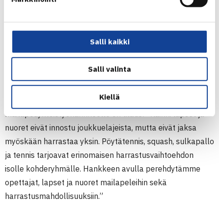
Squashliiton Markku Hyrske on samoilla linjoilla:
”Mailapelit tuovat iloa, kuntoa ja mielenkiintoisia haasteita
ja ne ansaitsevat nykyistä vahvemman aseman
Salli kaikki
koululiikunnassa. Mailapelikoordinaattorin työ vie
askeleen kohti pitkän tähtäimen tavoitetta, että mailapelit
Salli valinta
ovat normaali osa koululaisen liikuntaohjelmaa.”
Kiellä
Squashliiton toiminnanjohtajan Hannu Mäkisen mukaan
mailapeliyhteistyöhankkeelle on tilaus: ”Kaikki lapset ja
nuoret eivät innostu joukkuelajeista, mutta eivät jaksa
myöskään harrastaa yksin. Pöytätennis, squash, sulkapallo
ja tennis tarjoavat erinomaisen harrastusvaihtoehdon
isolle kohderyhmälle. Hankkeen avulla perehdytämme
opettajat, lapset ja nuoret mailapeleihin sekä
harrastusmahdollisuuksiin.”