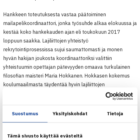
Hankkeen toteutuksesta vastaa päätoiminen
mailapelikoordinaattori, jonka työsuhde alkaa elokuussa ja
kestää koko hankekauden ajan eli toukokuun 2017
loppuun saakka. Lajiliittojen yhteistyö
rekrytointiprosessissa sujui saumattomasti ja monen
hyvän hakijan joukosta koordinaattoriksi valittiin
yhteistuumin opettajan pätevyyden omaava turkulainen
filosofian maisteri Maria Hokkanen. Hokkasen kokemus
koulumaailmasta täydentää hyvin lajiliittojen
työntekijöiden osaamista ja tukee sitä, että koulujen
kanssa tehtävässä yhteistyössä voidaan entistä paremmin
huomioida uuden opetussuunnitelman linjaukset.
Suostumus
Yksityiskohdat
Tietoja
Hokkasen oma pelaaja- ja ohjaajatausta on enimmäkseen
Tämä sivusto käyttää evästeitä
tenniksestä, mutta myös muut mailapelit ovat hänelle