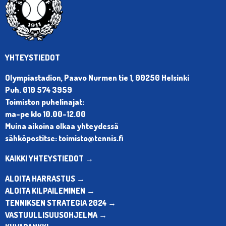
YHTEYSTIEDOT
Olympiastadion, Paavo Nurmen tie 1, 00250 Helsinki
Puh. 010 574 3959
Toimiston puhelinajat:
ma-pe klo 10.00-12.00
Muina aikoina olkaa yhteydessä
sähköpostitse: toimisto@tennis.fi
KAIKKI YHTEYSTIEDOT →
ALOITA HARRASTUS →
ALOITA KILPAILEMINEN →
TENNIKSEN STRATEGIA 2024 →
VASTUULLISUUSOHJELMA →