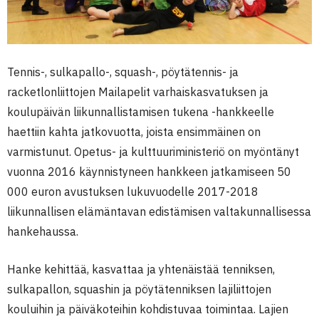
Tennis-, sulkapallo-, squash-, pöytätennis- ja
racketlonliittojen Mailapelit varhaiskasvatuksen ja
koulupäivän liikunnallistamisen tukena -hankkeelle
haettiin kahta jatkovuotta, joista ensimmäinen on
varmistunut. Opetus- ja kulttuuriministeriö on myöntänyt
vuonna 2016 käynnistyneen hankkeen jatkamiseen 50
000 euron avustuksen lukuvuodelle 2017-2018
liikunnallisen elämäntavan edistämisen valtakunnallisessa
hankehaussa.
Hanke kehittää, kasvattaa ja yhtenäistää tenniksen,
sulkapallon, squashin ja pöytätenniksen lajiliittojen
kouluihin ja päiväkoteihin kohdistuvaa toimintaa. Lajien