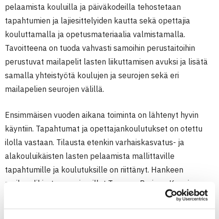
pelaamista kouluilla ja päiväkodeilla tehostetaan
tapahtumien ja lajiesittelyiden kautta sekä opettajia
kouluttamalla ja opetusmateriaalia valmistamalla.
Tavoitteena on tuoda vahvasti samoihin perustaitoihin
perustuvat mailapelit lasten liikuttamisen avuksi ja lisätä
samalla yhteistyötä koulujen ja seurojen sekä eri
mailapelien seurojen välillä.
Ensimmäisen vuoden aikana toiminta on lähtenyt hyvin
käyntiin. Tapahtumat ja opettajankoulutukset on otettu
ilolla vastaan. Tilausta etenkin varhaiskasvatus- ja
alakouluikäisten lasten pelaamista mallittaville
tapahtumille ja koulutuksille on riittänyt. Hankeen
mailapelikiertue on vieraillut Turussa, Porissa, Kuopiossa,
Oulussa ja Tampereella, joissa kiertueen
mailapelitapahtumiin on osallistunut yli 3000 lasta ja 500