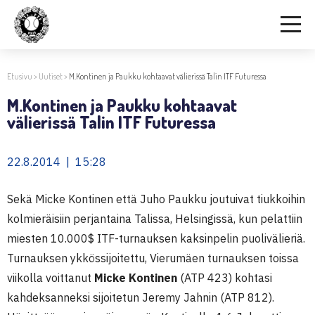
Etusivu
>
Uutiset
>
M.Kontinen ja Paukku kohtaavat välierissä Talin ITF Futuressa
M.Kontinen ja Paukku kohtaavat
välierissä Talin ITF Futuressa
22.8.2014 | 15:28
Sekä Micke Kontinen että Juho Paukku joutuivat tiukkoihin
kolmieräisiin perjantaina Talissa, Helsingissä, kun pelattiin
miesten 10.000$ ITF-turnauksen kaksinpelin puolivälieriä.
Turnauksen ykkössijoitettu, Vierumäen turnauksen toissa
viikolla voittanut
Micke Kontinen
(ATP 423) kohtasi
kahdeksanneksi sijoitetun Jeremy Jahnin (ATP 812).