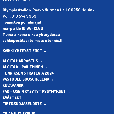
Olympiastadion, Paavo Nurmen tie 1, 00250 Helsinki
Puh. 010 574 3959
Toimiston puhelinajat:
ma-pe klo 10.00-12.00
Muina aikoina olkaa yhteydessä
sähköpostitse: toimisto@tennis.fi
KAIKKI YHTEYSTIEDOT →
ALOITA HARRASTUS →
ALOITA KILPAILEMINEN →
TENNIKSEN STRATEGIA 2024 →
VASTUULLISUUSOHJELMA →
KUVAPANKKI →
FAQ – USEIN KYSYTYT KYSYMYKSET →
EVÄSTEET →
TIETOSUOJASELOSTE →
TILAA UUTISKIRJE →