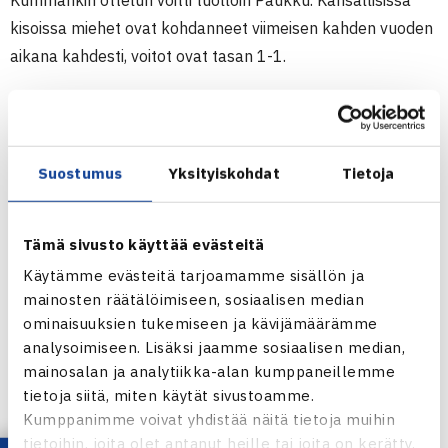
Kummankin ottelun voitti tuolloin Paukku. Kansallisissa
kisoissa miehet ovat kohdanneet viimeisen kahden vuoden
aikana kahdesti, voitot ovat tasan 1-1.
Toisessa välierässä Itävallan Peter Goldsteiner kohtaa
voittajan ottelusta Alexander Vasilenko Venäjä – Romain
Arneodo Monaco.
Suostumus
Yksityiskohdat
Tietoja
Nelinpelissä
Sami Huurinainen
ja
Jesse Kiuru
hävisivät
Tämä sivusto käyttää evästeitä
välierissä kakkossijoitetuille Ruotsin Jacob Adaktussonille
ja Jesper Brunströmille. Nelinpeli jatkuu ilman
Käytämme evästeitä tarjoamamme sisällön ja
mainosten räätälöimiseen, sosiaalisen median
suomalaisia.
ominaisuuksien tukemiseen ja kävijämäärämme
analysoimiseen. Lisäksi jaamme sosiaalisen median,
Miesten 10.000$ ITF Futures -turnaus
mainosalan ja analytiikka-alan kumppaneillemme
16.-23.8.2014 Talin tenniskeskus, Helsinki
tietoja siitä, miten käytät sivustoamme.
Järj: HVS
Kumppanimme voivat yhdistää näitä tietoja muihin
Kaksinpeli
tietoihin, joita olet antanut heille tai joita on kerätty,