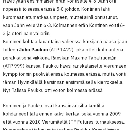
Hävittyään ensimmäisen erän Kontiselle 4-6 Jahn otti
nopeasti toisessa erässä 5-0 johdon. Kontinen lähti
kuromaan etumatkaa umpeen, muttei siinä onnistunut,
vaan Jahn vei erän 6-3. Kolmannen erän Kontinen voitti 6-
3 ja eteni näin välieriin.
Kontinen kohtaa lauantaina välierissä karsijana pääsarjaan
tulleen
Juho Paukun
(ATP 1422), joka otteli kolmantena
peräkkäisenä viikkona Ranskan Maxime Tabatruongin
(ATP 999) kanssa. Paukku hävisi ranskalaiselle Vierumäen
kymppitonnin puolivälierissä kolmessa erässä, mutta voitti
tämän Hyvinkäällä karsinnan ensimmäisellä kierroksella.
Nyt Talissa Paukku otti voiton kolmessa erässä.
Kontinen ja Paukku ovat kansainvälisillä kentillä
kohdanneet tätä ennen kaksi kertaa, sekä vuonna 2009
että vuonna 2010 Vierumäellä ITF Futures-turnauksessa.