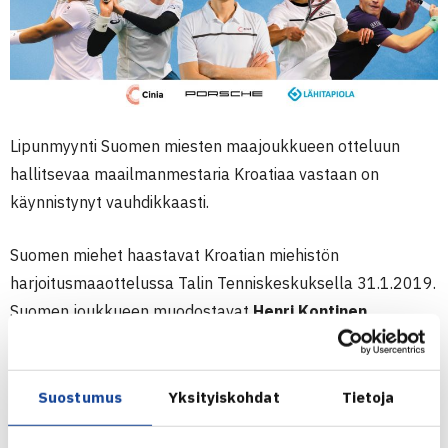
Lipunmyynti Suomen miesten maajoukkueen otteluun
hallitsevaa maailmanmestaria Kroatiaa vastaan on
käynnistynyt vauhdikkaasti.
Suomen miehet haastavat Kroatian miehistön
harjoitusmaaottelussa Talin Tenniskeskuksella 31.1.2019.
Suomen joukkueen muodostavat
Henri Kontinen
(nelinpelin ATP-29),
Emil Ruusuvuori
(kaksinpelin ATP-
385),
Patrik Niklas-Salminen
(kaksinpelin ATP-590) ja
Otto Virtanen
(kaksinpelin ITF-567). Kapteenina toimii
Suostumus
Yksityiskohdat
Tietoja
Jarkko Nieminen
. Kroatian joukkueessa