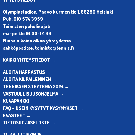
Olympiastadion, Paavo Nurmen tie 1, 00250 Helsinki
Puh. 010 574 3959
Toimiston puhelinajat:
ma-pe klo 10.00-12.00
Muina aikoina olkaa yhteydessä
sähköpostitse: toimisto@tennis.fi
KAIKKI YHTEYSTIEDOT →
ALOITA HARRASTUS →
ALOITA KILPAILEMINEN →
TENNIKSEN STRATEGIA 2024 →
VASTUULLISUUSOHJELMA →
KUVAPANKKI →
FAQ – USEIN KYSYTYT KYSYMYKSET →
EVÄSTEET →
TIETOSUOJASELOSTE →
TILAA UUTISKIRJE →