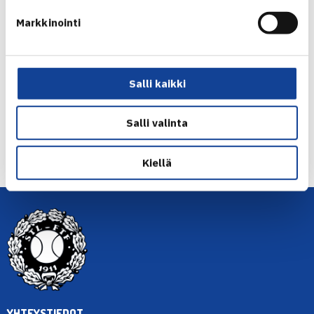
OSTA LIPUT
Markkinointi
Jaa:
Salli kaikki
Salli valinta
← Edellinen
Seuraava uutinen: Nuorten Sarjatennis
peruutettu… →
Kiellä
YHTEYSTIEDOT