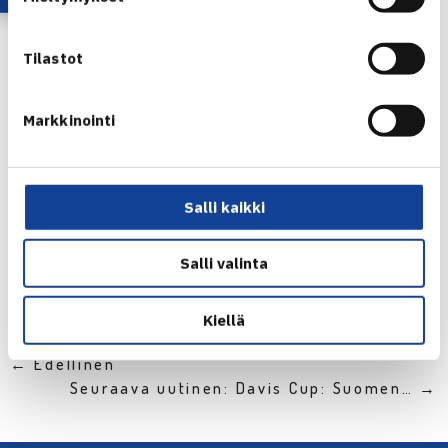
Lisätietoa Pohjoismaiden valmentaja konfrenssista niin
ikään Harri Suutariselta. Ilmoittautuminen konfrenssiin
Tilastot
päättyy 21.9.2018.
Markkinointi
Salli kaikki
Jaa:
Salli valinta
Kiellä
← Edellinen
Seuraava uutinen: Davis Cup: Suomen… →