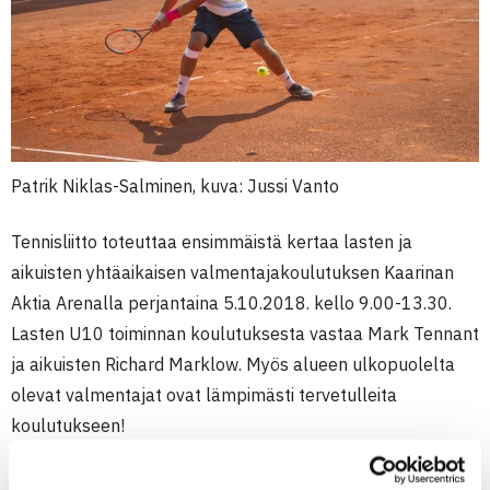
Patrik Niklas-Salminen, kuva: Jussi Vanto
Tennisliitto toteuttaa ensimmäistä kertaa lasten ja
aikuisten yhtäaikaisen valmentajakoulutuksen Kaarinan
Aktia Arenalla perjantaina 5.10.2018. kello 9.00-13.30.
Lasten U10 toiminnan koulutuksesta vastaa Mark Tennant
ja aikuisten Richard Marklow. Myös alueen ulkopuolelta
olevat valmentajat ovat lämpimästi tervetulleita
koulutukseen!
Koulutusten sisältö ja ohjelma löytyy alta. Hinta 30 Euroa