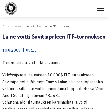
Etusivu
>
Uutiset
>
Laine voitti Savitaipaleen ITF-turnauksen
Laine voitti Savitaipaleen ITF-turnauksen
10.8.2009 | 09:15
Toinen turnausvoitto tänä vuonna
Ykkössijoitettuna naisten 10.000$ ITF-turnaukseen
Savitaipaleella lähtenyt
Emma Laine
oli kisan lopussakin
ykkönen, sillä hän voitti sunnuntaina loppuottelussa Viron
Anett Schuttingin luvuin 7-5, 6-1.
Schutting aloitti turnauksen karsinnoista ja voitti