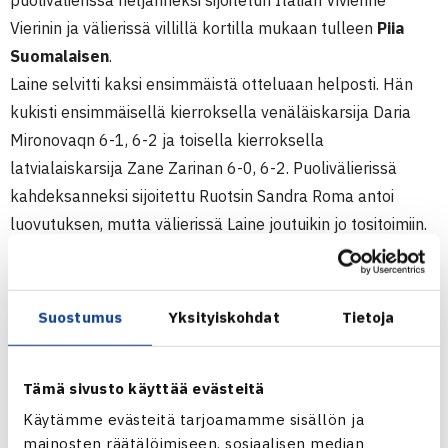
puolivälierissä neljänneksi sijoitetun Italian Vivienne
Vierinin ja välierissä villillä kortilla mukaan tulleen
Piia
Suomalaisen
.
Laine selvitti kaksi ensimmäistä otteluaan helposti. Hän
kukisti ensimmäisellä kierroksella venäläiskarsija Daria
Mironovaqn 6-1, 6-2 ja toisella kierroksella
latvialaiskarsija Zane Zarinan 6-0, 6-2. Puolivälierissä
kahdeksanneksi sijoitettu Ruotsin Sandra Roma antoi
luovutuksen, mutta välierissä Laine joutuikin jo tositoimiin.
Valko-Venäjän 16-vuotias Anna Orlik, joka edellisellä
viikolla koki niukan tappion Tampereen naisten 10.000$
ITF-turnauksen finaalissa Romalle, pakotti Laineen
Suostumus
Yksityiskohdat
Tietoja
kolmieräiseen. Emma meni 5-7, 6-3, 6-2 voitollaan
loppuotteluun.
Tämä sivusto käyttää evästeitä
Tämä oli Laineen toinen ITF-turnauksen kaksinpelivoitto
Käytämme evästeitä tarjoamamme sisällön ja
tänä vuonna. Edellinen on tammikuulta Glasgow’sta.
mainosten räätälöimiseen, sosiaalisen median