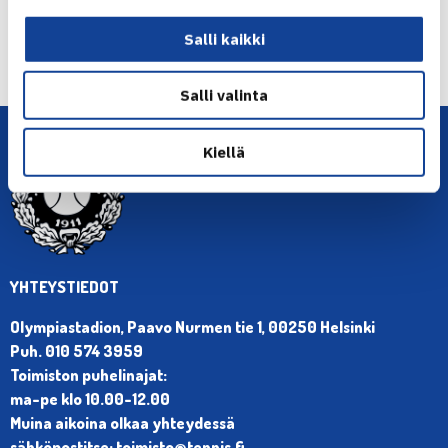
← Edellinen
Salli kaikki
Seuraava uutinen: H.Kontinen voitti ITF… →
Salli valinta
Kiellä
YHTEYSTIEDOT
Olympiastadion, Paavo Nurmen tie 1, 00250 Helsinki
Puh. 010 574 3959
Toimiston puhelinajat:
ma-pe klo 10.00-12.00
Muina aikoina olkaa yhteydessä
sähköpostitse: toimisto@tennis.fi