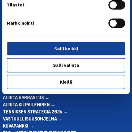
Tilastot
Markkinointi
YHTEYSTIEDOT
Olympiastadion, Paavo Nurmen tie 1, 00250 Helsinki
Puh. 010 574 3959
Salli kaikki
Toimiston puhelinajat:
ma-pe klo 10.00-12.00
Salli valinta
Muina aikoina olkaa yhteydessä
sähköpostitse: toimisto@tennis.fi
Kiellä
KAIKKI YHTEYSTIEDOT →
ALOITA HARRASTUS →
ALOITA KILPAILEMINEN →
TENNIKSEN STRATEGIA 2024 →
VASTUULLISUUSOHJELMA →
KUVAPANKKI →