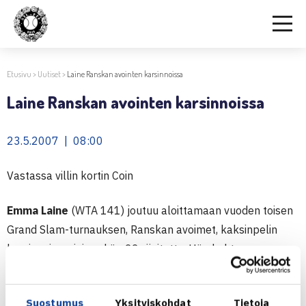
Etusivu
>
Uutiset
>
Laine Ranskan avointen karsinnoissa
Laine Ranskan avointen karsinnoissa
23.5.2007 | 08:00
Vastassa villin kortin Coin
Emma Laine
(WTA 141) joutuu aloittamaan vuoden toisen
Grand Slam-turnauksen, Ranskan avoimet, kaksinpelin
karsinnoissa, joissa hän 22.sijoitettu. Hän kohtaa
avauskierroksella keskiviikkona Pariisissa villillä kortilla
mukaan päässeen Julie Coinin (WTA 246). 25-vuotias
Suostumus
Yksityiskohdat
Tietoja