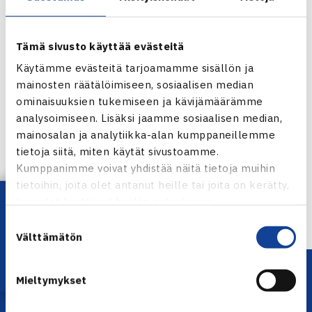
ranskalainen saavutti uransa parhaan WTA-rankingin, 243,
viikko sitten. Laine ja Coin kohtaavat nyt ensimmäisen
kerran. Heidän ottelunsa on neljäs kentällä 7, jolla ottelut
Tämä sivusto käyttää evästeitä
alkavat klo 10 Suomen aikaa.
Käytämme evästeitä tarjoamamme sisällön ja
mainosten räätälöimiseen, sosiaalisen median
Ranskan avoimet
ominaisuuksien tukemiseen ja kävijämäärämme
analysoimiseen. Lisäksi jaamme sosiaalisen median,
Jaa:
mainosalan ja analytiikka-alan kumppaneillemme
tietoja siitä, miten käytät sivustoamme.
Kumppanimme voivat yhdistää näitä tietoja muihin
tietoihin, joita olet antanut heille tai joita on kerätty,
← Edellinen
Lataa OmaTennis!
kun olet käyttänyt heidän palvelujaan.
Seuraava uutinen: Tavares voitti Paukun… →
Suostumuksen
Välttämätön
valinta
Mieltymykset